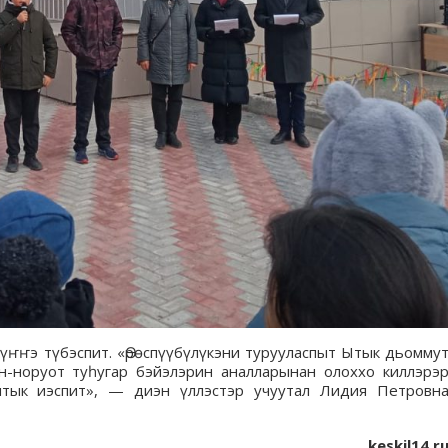
күҥҥэ түбэспит. «Өрөспүүбүлүкэни турууласпыт Ытык дьомму
н-норуот туһугар бэйэлэрин аналларынан олоххо киллэрэ
тык иэспит», — диэн үллэстэр учуутал Лидия Петровн
keskil14.r