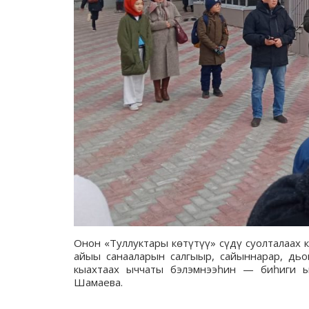
Онон «Туллуктары көтүтүү» сүдү суолталаах 
айыы санааларын салгыыр, сайыннарар, дьо
кыахтаах ыччаты бэлэмнээһин — биһиги ы
Шамаева.