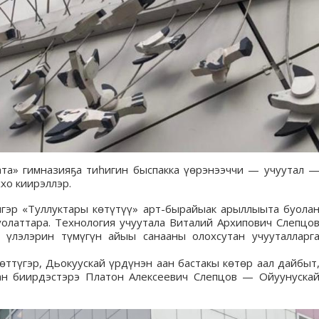
ата» гимназияҕа тиһигин быспакка үөрэнээччи — учуутал 
хо киирэллэр.
гэр «Туллуктары көтүтүү» арт-бырайыак арыллыыта буола
уолаттара. Технология учуутала Виталий Архипович Слепцо
 үлэлэрин түмүгүн айыы санааны олохсутан учууталларг
өттүгэр, Дьокуускай үрдүнэн аан бастакы көтөр аал дайбыт
тан биирдэстэрэ Платон Алексеевич Слепцов — Ойуунуска