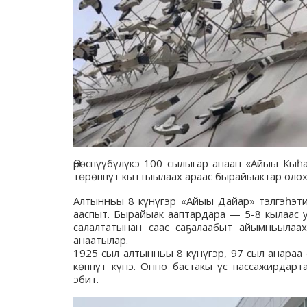
Өрөспүүбүлүкэ 100 сылыгар анаан «Айыы Кыһ
төрөппүт кыттыылаах араас бырайыактар олох
Алтынньы 8 күнүгэр «Айыы Дайар» тэлгэһэти
ааспыт. Бырайыак ааптардара — 5-8 кылаас 
салалтатынан саас саҕалаабыт айымньылаах
анаатылар.
1925 сыл алтынньы 8 күнүгэр, 97 сыл анараа 
көппүт күнэ. Онно бастакы үс пассажирдар
эбит.