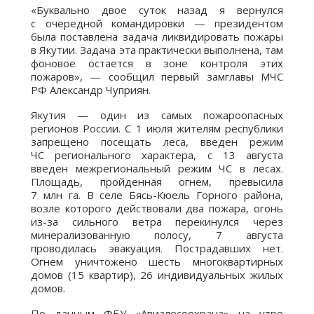
«Буквально двое суток назад я вернулся
с очередной командировки — президентом
была поставлена задача ликвидировать пожары
в Якутии. Задача эта практически выполнена, там
фоновое остается в зоне контроля этих
пожаров», — сообщил первый замглавы МЧС
РФ Александр Чуприян.
Якутия — один из самых пожароопасных
регионов России. С 1 июля жителям республики
запрещено посещать леса, введен режим
ЧС регионального характера, с 13 августа
введен межрегиональный режим ЧС в лесах.
Площадь, пройденная огнем, превысила
7 млн га. В селе Бясь-Кюель Горного района,
возле которого действовали два пожара, огонь
из-за сильного ветра перекинулся через
минерализованную полосу, 7 августа
проводилась эвакуация. Пострадавших нет.
Огнем уничтожено шесть многоквартирных
домов (15 квартир), 26 индивидуальных жилых
домов.
По данным ФБУ «Авиалесоохрана» на утро