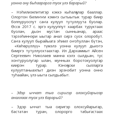
уонна ону быһаарарга туох үлэ барарый
?
– Нэһилиэкпитигэр кэккэ кыһалҕалар бааллар.
Олортон билиҥҥи кэмҥэ сытыытык турар биир
боппуруоспут саҥа кулууп тутуллуута буолар.
Өссө 2017 с. эргэ кулууппут хаарбах туруктаах
буолан, дьон мустан сынньанар, араас
тэрээһиннэри ыытар анал сирэ суох олоробут.
Саҥа кулууп бырайыага эһиил оҥоһуллан бүтэн,
«Көһөрүллүү» түмэлэ уонна кулууп дьиэтэ
бииргэ тутуллуохтаахтар. Ил Дархаммыт Айсен
Сергеевич Николаев манна кэлэ сылдьан, тус
хонтуруолугар ылан, мунньах боротокуолугар
киирэн турар. Кэнэҕэски сылларга
кулууптаныахпыт диэн эрэнэбит уонна онно
туһаайан, үлэ ыыта сылдьабыт.
– Эдэр ыччат тыа сиригэр олохсуйарыгар
аналлаах туох үлэ барарый?
– Эдэр ыччат тыа сиригэр олохсуйарыгар,
бастатан туран, олорорго табыгастаах