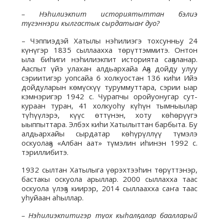
– Нэһилиэкпит историятыттан бэлиэ
түгэннэри кылгастык сырдатыаҥ дуо?
– Чэппиэдэй Хатылы нэһилиэгэ тохсунньу 24
күнүгэр 1835 сыллаахха төрүттэммитэ. Онтон
ыла биһиги нэһилиэкпит историята саҕаланар.
Ааспыт үйэ улахан алдьархайа Аҕа дойду улуу
сэриитигэр уопсайа 6 холкуостан 136 киһи Ийэ
дойдуларын көмүскүү туруммуттара, сэрии ыар
кэмнэригэр 1942 с. Чурапчы оройуонугар сут-
кураан туран, 41 холкуоһу күһүн тымныылар
түһүүлэрэ, күүс өттүнэн, хоту көһөрүүгэ
ыыппыттара. Элбэх киһи Хатылыттан барбыта. Бу
алдьархайы сырдатар көһүрүллүү түмэлэ
оскуолаҕа «Албан аат» түмэлин иһинэн 1992 с.
тэриллибитэ.
1932 сылтан Хатылыга үөрэхтээһин төрүттэнэр,
бастакы оскуола арыллар. 2000 сыллахха таас
оскуола үлэҕэ киирэр, 2014 сыллаахха саҥа таас
уһуйаан аһыллар.
– Нэһилиэкпитигэр туох кыһалҕалар баалларый