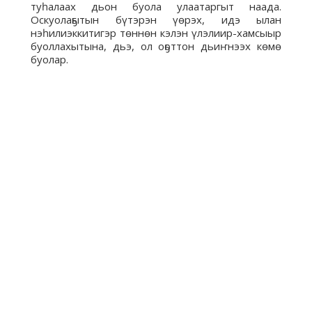
туһалаах дьон буола улаатаргыт наада.
Оскуолаҕытын бүтэрэн үөрэх, идэ ылан
нэһилиэккитигэр төннөн кэлэн үлэлиир-хамсыыр
буоллахытына, дьэ, ол оҕоттон дьиҥнээх көмө
буолар.