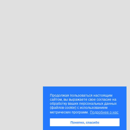
Продолжая пользоваться настоящим
сайтом, вы выражаете свое согласие на
обработку ваших персональных данных
(файлов cookie) с использованием
метрических программ.
Подробнее о нас
Понятно, спасибо