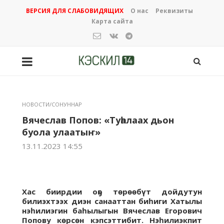
ВЕРСИЯ ДЛЯ СЛАБОВИДЯЩИХ
О нас
Реквизиты
Карта сайта
НОВОСТИ/СОНУННАР
Вячеслав Попов: «Туһалаах дьон
буола улаатыҥ»
13.11.2023 14:55
Хас биирдии оҕо төрөөбүт дойдутун
билиэхтээх диэн санааттан биһиги Хатылы
нэһилиэгин баһылыгын Вячеслав Егорович
Попову көрсөн кэпсэттибит. Нэһилиэкпит