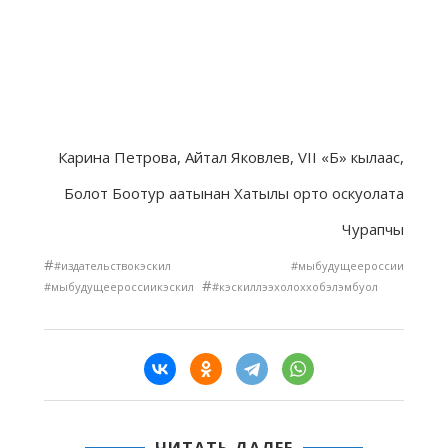
Карина Петрова, Айтал Яковлев, VII «Б» кылаас,
Болот Боотур аатынан Хатылы орто оскуолата
Чурапчы
#
#издательствокэскил #мыбудущеероссии
#
#мыбудущеероссиикэскил
#кэскиллээхолоххобэлэмбуол