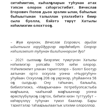
ситиһиитин, кыһалҕаларын туһунан атах
тэпсэн олорон сэһэргэстибит. Вячеслав
Егорович Попов дьон эрэлин ылан, баһылык
быһыытынан талыллан үлэлээбитэ биир
сыла буолла, бэйэтэ төрүт Хатылы
нэһилиэгин олохтооҕо.
– Үтүө күнүнэн, Вячеслав Егорович, аҕыйах
ыйытыыга хоруйдуургар көрдөһөбүт. Олорор
нэһилиэкпит туһунан билиһиннэриэҥ дуо?
– 2021 сыллааҕы биэрэпис түмүгүнэн Хатылы
нэһилиэгэр уопсайа 1009 киһи олорор.
Нэһилиэкпит улахан тэрилтэлэрэ – Болот Боотур
аатынан орто оскуола уонна «Ньургуһун»
уһуйаан. Оскуолаҕа 208 оҕо үөрэнэр, уһуйааҥҥа 58
оҕо сылдьар. Ону таһынан, балыыһа,
бибилэтиэкэ, «Маарыкчаан» потребуопсастыба
маҕаһыына, чааһынай маҕаһыыннар уонна
өрөспүүбүлүкэҕэ соҕотох, биһиги киэн туттуубут –
көһөрүллүү туһунан түмэл бааллар. Бары
тэрилтэлэр таһаарыылаахтык үлэлии олороллор.