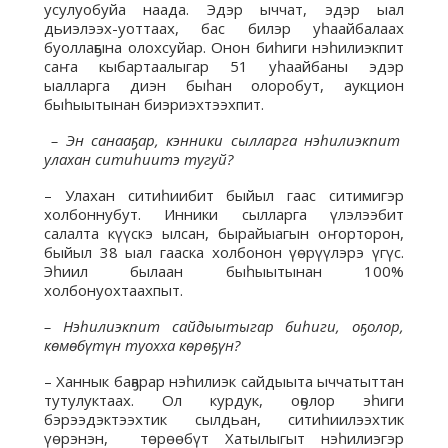
усулуобуйа наада. Эдэр ыччат, эдэр ыал
дьиэлээх-уоттаах, бас билэр уһаайбалаах
буоллаҕына олохсуйар. Онон биһиги нэһилиэкпит
саҥа кыбартаалыгар 51 уһаайбаны эдэр
ыалларга диэн быһан олоробут, аукцион
быһыытынан биэриэхтээхпит.
– Эн санааҕар, кэнники сылларга нэһилиэкпит
улахан ситиһиитэ тугуй?
– Улахан ситиһиибит быйыл гаас ситимигэр
холбоннубут. Инники сылларга үлэлээбит
салалта күүскэ ылсан, бырайыагын оҥорторон,
быйыл 38 ыал гааска холбонон үөрүүлэрэ үгүс.
Эһиил былаан быһыытынан 100%
холбонуохтаахпыт.
– Нэһили
экпит сайдыытыгар биһиги, оҕолор,
көмөбүтүн туохха көрөҕүн?
– Ханнык баҕарар нэһилиэк сайдыыта ыччатыттан
тутулуктаах. Ол курдук, оҕолор эһиги
бэрээдэктээхтик сылдьан, ситиһиилээхтик
үөрэнэн, төрөөбүт Хатылыгыт нэһилиэгэр