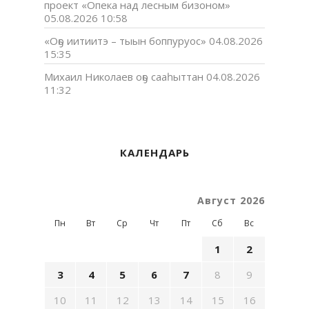
проект «Опека над лесным бизоном»
05.08.2026 10:58
«Оҕо иитиитэ – тыын боппуруос»
04.08.2026
15:35
Михаил Николаев оҕо сааһыттан
04.08.2026
11:32
КАЛЕНДАРЬ
Август 2026
Пн
Вт
Ср
Чт
Пт
Сб
Вс
1
2
3
4
5
6
7
8
9
10
11
12
13
14
15
16