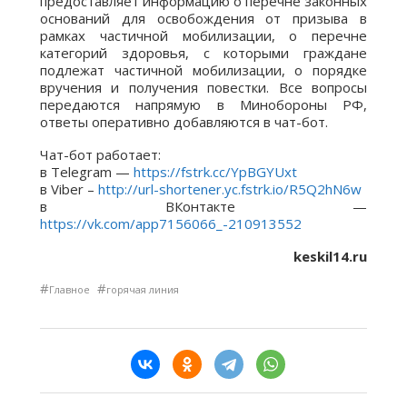
предоставляет информацию о перечне законных
оснований для освобождения от призыва в
рамках частичной мобилизации, о перечне
категорий здоровья, с которыми граждане
подлежат частичной мобилизации, о порядке
вручения и получения повестки. Все вопросы
передаются напрямую в Минобороны РФ,
ответы оперативно добавляются в чат-бот.
Чат-бот работает:
в Telegram —
https://fstrk.cc/YpBGYUxt
в Viber –
http://url-shortener.yc.fstrk.io/R5Q2hN6w
в ВКонтакте —
https://vk.com/app7156066_-210913552
keskil14.ru
#
#
Главное
горячая линия