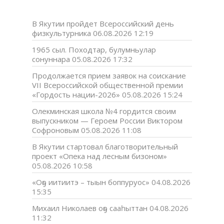
В Якутии пройдет Всероссийский день
физкультурника
06.08.2026 12:19
1965 сыл. Походтар, булумньулар
сонуннара
05.08.2026 17:32
Продолжается прием заявок на соискание
VII Всероссийской общественной премии
«Гордость нации-2026»
05.08.2026 15:24
Олекминская школа №4 гордится своим
выпускником — Героем России Виктором
Софроновым
05.08.2026 11:08
В Якутии стартовал благотворительный
проект «Опека над лесным бизоном»
05.08.2026 10:58
«Оҕо иитиитэ – тыын боппуруос»
04.08.2026
15:35
Михаил Николаев оҕо сааһыттан
04.08.2026
11:32