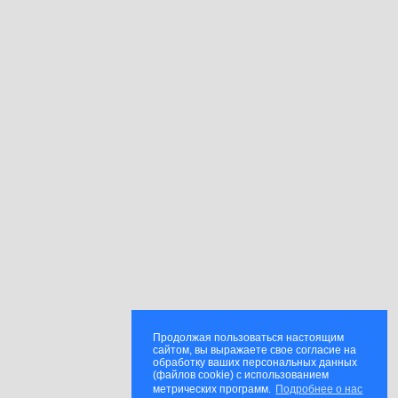
Продолжая пользоваться настоящим
сайтом, вы выражаете свое согласие на
обработку ваших персональных данных
(файлов cookie) с использованием
метрических программ.
Подробнее о нас