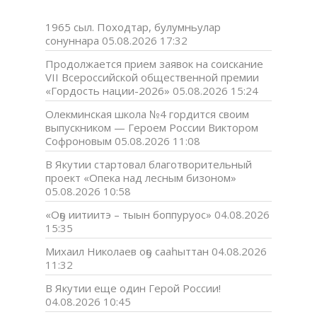
1965 сыл. Походтар, булумньулар
сонуннара
05.08.2026 17:32
Продолжается прием заявок на соискание
VII Всероссийской общественной премии
«Гордость нации-2026»
05.08.2026 15:24
Олекминская школа №4 гордится своим
выпускником — Героем России Виктором
Софроновым
05.08.2026 11:08
В Якутии стартовал благотворительный
проект «Опека над лесным бизоном»
05.08.2026 10:58
«Оҕо иитиитэ – тыын боппуруос»
04.08.2026
15:35
Михаил Николаев оҕо сааһыттан
04.08.2026
11:32
В Якутии еще один Герой России!
04.08.2026 10:45