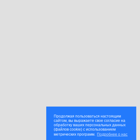
Продолжая пользоваться настоящим
сайтом, вы выражаете свое согласие на
обработку ваших персональных данных
(файлов cookie) с использованием
метрических программ.
Подробнее о нас