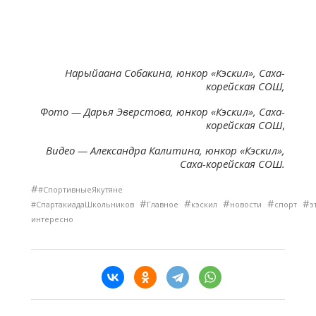
Нарыйаана Собакина, юнкор «Кэскил», Саха-
корейская СОШ,
Фото — Дарья Эверстова, юнкор «Кэскил», Саха-
корейская СОШ
,
Видео — Александра Калитина, юнкор «Кэскил»,
Саха-корейская СОШ.
#
#СпортивныеЯкутяне
#
#
#
#
#
#СпартакиадаШкольников
Главное
кэскил
новости
спорт
э
интересно