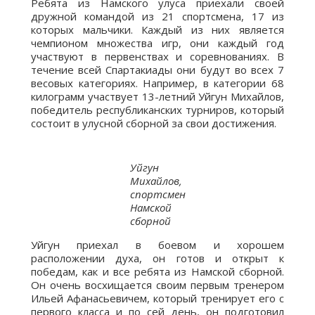
Ребята из Намского улуса приехали своей
дружной командой из 21 спортсмена, 17 из
которых мальчики. Каждый из них является
чемпионом множества игр, они каждый год
участвуют в первенствах и соревнованиях. В
течение всей Спартакиады они будут во всех 7
весовых категориях. Например, в категории 68
килограмм участвует 13-летний Уйгун Михайлов,
победитель республиканских турниров, который
состоит в улусной сборной за свои достижения.
Уйгун
Михайлов,
спортсмен
Намской
сборной
Уйгун приехал в боевом и хорошем
расположении духа, он готов и открыт к
победам, как и все ребята из Намской сборной.
Он очень восхищается своим первым тренером
Ильей Афанасьевичем, который тренирует его с
первого класса и по сей день, он подготовил