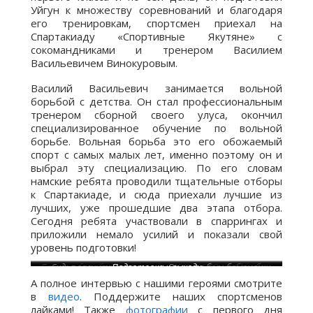
Уйгун к множеству соревнований и благодаря
его тренировкам, спортсмен приехал на
Спартакиаду «Спортивные Якутяне» с
сокомандниками и тренером Василием
Васильевичем Винокуровым.
Василий Васильевич занимается вольной
борьбой с детства. Он стал профессиональным
тренером сборной своего улуса, окончил
специализированное обучение по вольной
борьбе. Вольная борьба это его обожаемый
спорт с самых малых лет, именно поэтому он и
выбрал эту специализацию. По его словам
намские ребята проводили тщательные отборы
к Спартакиаде, и сюда приехали лучшие из
лучших, уже прошедшие два этапа отбора.
Сегодня ребята участвовали в спаррингах и
приложили немало усилий и показали свой
уровень подготовки!
Вольная борьба: девушка
Спортсмены готовятся
Судья засчитывает
Болельщики команд
Подготовка к выходу
Вольная борьба: юноши
Напряжённая борьба
Вольная борьба
ЦСК Триумф
победу
А полное интервью с нашими героями смотрите
в
видео
. Поддержите наших спортсменов
лайками! Также
фотографии
с первого дня