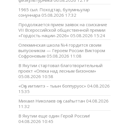
физкультурника
06.08.2026 12:19
1965 сыл. Походтар, булумньулар
сонуннара
05.08.2026 17:32
Продолжается прием заявок на соискание
VII Всероссийской общественной премии
«Гордость нации-2026»
05.08.2026 15:24
Олекминская школа №4 гордится своим
выпускником — Героем России Виктором
Софроновым
05.08.2026 11:08
В Якутии стартовал благотворительный
проект «Опека над лесным бизоном»
05.08.2026 10:58
«Оҕо иитиитэ – тыын боппуруос»
04.08.2026
15:35
Михаил Николаев оҕо сааһыттан
04.08.2026
11:32
В Якутии еще один Герой России!
04.08.2026 10:45