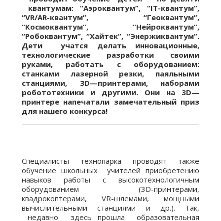
квантумам:
“Аэроквантум”, “IT-квантум”,
“VR/AR-квантум”, “Геоквантум”,
“Космоквантум”, “Нейроквантум”,
“Робоквантум”, “Хайтек”, “Энержиквантум”.
Дети
учатся делать инновационные,
технологические разработки своими
руками, работать с оборудованием:
станками лазерной резки, паяльными
станциями, 3D
—
принтерами, наборами
робототехники и другими.
Они на
3D
—
принтер
е напечатали замечательный приз
для нашего конкурса!
Специалисты технопарка проводят также
обучение школьных учителей приобретению
навыков работы с высокотехнологичным
оборудованием (3D-принтерами,
квадрокоптерами, VR-шлемами, мощными
вычислительными станциями и др.). Так,
недавно здесь прошла образовательная