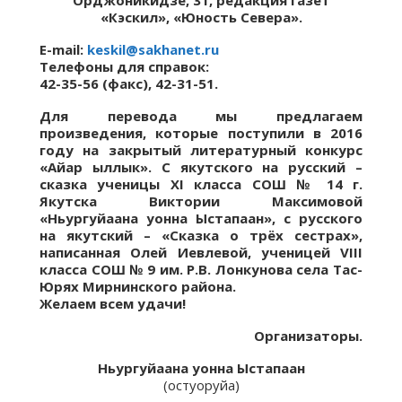
Орджоникидзе, 31, редакция газет
«Кэскил», «Юность Севера».
E-mail:
keskil@sakhanet.ru
Телефоны для справок:
42-35-56 (факс), 42-31-51.
Для перевода мы предлагаем
произведения, которые поступили в 2016
году на закрытый литературный конкурс
«Айар ыллык». С якутского на русский –
сказка ученицы XI класса СОШ № 14 г.
Якутска Виктории Максимовой
«Ньургуйаана уонна Ыстапаан», с русского
на якутский – «Сказка о трёх сестрах»,
написанная Олей Иевлевой, ученицей VIII
класса СОШ № 9 им. Р.В. Лонкунова села Тас-
Юрях Мирнинского района.
Желаем всем удачи!
Организаторы.
Ньургуйаана уонна Ыстапаан
(остуоруйа)