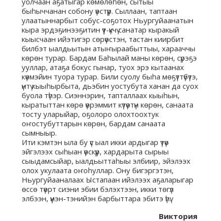
уолчаан аҕатыгар көмөлөһөн, сытыы
быһыччанан собону үөстүүр. Сыллаан, таптаан
улаатыннарбыт собус-соҕотох Ньургуйаанатын
кыра эрдэҕинээҕитин үүт-үкчү санатар кыракый
кыысчаан ийэтигэр сөрүөстэн, тастан киирбит
билбэт ыалдьытын атыҥыраабыттыы, харааччы
көрөн турар. Бардам Баһылай маны көрөн, сүрэҕэ
ууллар, атаҕа бокус гынар, туох эрэ кытаанах
күөмэйин туора турар. Били суолу быһа мөҕүттүбүтэ,
үнтү кыыһырбыта, дьэбин уостубута ханан да суох
буола түһэр. Сиэннэрин, тапталлаах кыыһын,
кыратыттан көрө үөрэммит күтүөтүн көрөн, санаата
тосту уларыйар, оҕолоро олохтоохтук
оҥостубуттарын көрөн, бардам санаата
сымныыр.
Ити кэмтэн ыла бу үс ыал икки ардыгар үтүө
эйгэлээх сыһыан үөскүүр, хардарыта сырыы
сыыдамсыйар, ыалдьыттаһыы элбиир, эйэлээх
олох укулаата оҥоһуллар. Ону бигэргэтэн,
Ньургуйааналаах Ыстапаан ийэлээх аҕаларыгар
өссө түөрт сиэни эбии бэлэхтээн, икки төгүл
элбээн, үүнэн-тэнийэн барбыттара эбитэ үһү.
Виктория