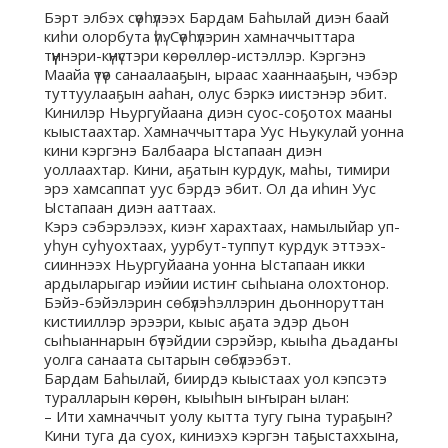
Бэрт элбэх сүөһүлээх Бардам Баһылай диэн баай
киһи олорбута үһү. Сүөһүлэрин хамначчыттара
түүннэри-күнүстэри көрөллөр-истэллэр. Кэргэнэ
Маайа үтүө санаалааҕын, ыраас хааннааҕын, чэбэр
туттуулааҕын ааһан, олус бэркэ иистэнэр эбит.
Кинилэр Ньургуйаана диэн суос-соҕотох мааны
кыыстаахтар. Хамначчыттара Уус Ньукулай уонна
кини кэргэнэ Балбаара Ыстапаан диэн
уоллаахтар. Кини, аҕатын курдук, маһы, тимири
эрэ хамсаппат уус бэрдэ эбит. Ол да иһин Уус
Ыстапаан диэн ааттаах.
Кэрэ сэбэрэлээх, киэҥ харахтаах, намылыйар уп-
уһун суһуохтаах, уурбут-туппут курдук эттээх-
сииннээх Ньургуйаана уонна Ыстапаан икки
ардыларыгар иэйии истиҥ сыһыана олохтонор.
Бэйэ-бэйэлэрин сөбүлэһэллэрин дьонноруттан
кистииллэр эрээри, кыыс аҕата эдэр дьон
сыһыаннарын бүтэйдии сэрэйэр, кыыһа дьадаҥы
уолга санаата сытарын сөбүлээбэт.
Бардам Баһылай, биирдэ кыыстаах уол кэпсэтэ
туралларын көрөн, кыыһын ыҥыран ылан:
– Ити хамначчыт уолу кытта тугу гына тураҕын?
Кини туга да суох, киниэхэ кэргэн таҕыстаххына,