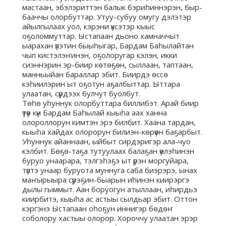
мастаан, эбэлэриттэн балык бэриһиннэрэн, быр-
бааччы олорбуттар. Утуу-субуу омугу дэлэтэр
айылгылаах уол, кэрэни үксэтэр кыыс
оҕоломмуттар. Ыстапаан дьоно хамначчыт
ыарахан үлэтин быыһыгар, Бардам Баһылайтан
чып кистэлэҥинэн, оҕолоругар кэлэн, икки
сиэннэрин эр-биир көтөҕөн, сыллаан, таптаан,
манньыйан бараллар эбит. Биирдэ өссө
кэһиилэрин ыт оҕотун аҕалбыттар. Ыттара
улаатан, сүрдээх булчут буолбут.
Төһө уһуннук олорбуттара биллибэт. Арай биир
үтүө күн Бардам Баһылай кыыһа аах ханна
олороллорун кимтэн эрэ билбит. Хаана тардан,
кыыһа хайдах олорорун билиэн-көрүөн баҕарбыт.
Уһуннук айаннаан, ыйбыт сирдэригэр ала-чуо
кэлбит. Бөҕө-таҕа тутуулаах балаҕан үөлэһинэн
буруо унаарара, тэлгэһэҕэ ыт үрэн моргуйара,
түптэ унаар буруота муннуга саба биэрэрэ, ынах
маҥырыыра сүрэҕин-быарын иһинэн киирэргэ
дылы гыммыт. Аан боруогун атыллаан, иһирдьэ
киирбитэ, кыыһа ас астыы сылдьар эбит. Оттон
кэргэнэ Ыстапаан оһоҕун иннигэр бөдөҥ
соболору хастыы олорор. Хороччу улаатан эрэр