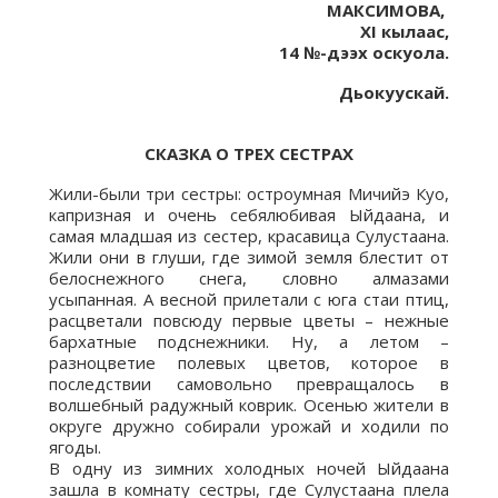
МАКСИМОВА,
XI кылаас,
14 №-дээх оскуола.
Дьокуускай.
СКАЗКА О ТРЕХ СЕСТРАХ
Жили-были три сестры: остроумная Мичийэ Куо,
капризная и очень себялюбивая Ыйдаана, и
самая младшая из сестер, красавица Сулустаана.
Жили они в глуши, где зимой земля блестит от
белоснежного снега, словно алмазами
усыпанная. А весной прилетали с юга стаи птиц,
расцветали повсюду первые цветы – нежные
бархатные подснежники. Ну, а летом –
разноцветие полевых цветов, которое в
последствии самовольно превращалось в
волшебный радужный коврик. Осенью жители в
округе дружно собирали урожай и ходили по
ягоды.
В одну из зимних холодных ночей Ыйдаана
зашла в комнату сестры, где Сулустаана плела