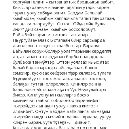
хоргуйан өлүөҥ! – кытаанахтык бардьыгынаабыт.
Кыыс, эр хаанын ылынан, аҕатын утары көрөн
туран, уолу сөбүлүүрүн эппит. Бардам Баһылай
кыыһыран, кыыһын хаппахчыга таһыттан хатаан,
хас да күн олордубут. Онтон “Өйүн-төйүн булла
ини?” дии санаан, кыыһын босхолообут.
Бэйэ-бэйэлэрин истиҥник таптаһар
Ньургуйааналаах Ыстапаан биир сарсыарда
дьиэлэриттэн күрээн хаалбыттар. Бардам
Баһылай сорук-боллур уолаттарынан көрдөппүт
да, аттанан-атыырданан барбыт чаҕардара
булбакка төннүбүттэр. Оттон уоллаах кыыс атах
балай бараннар, кэрэ айылҕалаах, балык
сэмсиир, кус-хаас сөбүлээн түһэр күөллээх, тулата
бүтүннүү хойуу оттоох-мастаах алааска тохтоон,
балаҕан туттан олороллор. Кинилэр ханна
баалларын Ыстапаан аҕата Уус Ньукулай эрэ
билэр. Кини уонунан сылларга босхо
хамначчыттаабыт соболоҥор бэриллибит
ньирэйдээх ынаҕын уолун аахха кистээн
илдьибит. Онтун Бардам Баһылайга: «Ынаҕым
ньирэйин илдьэ мэлийэн хаалла. Арааһа, уулуу
киирэн баран, ууга түстэҕэ», – диэбит.
Кыыстаах уол, дьылы баттаһа от оттоон, мас