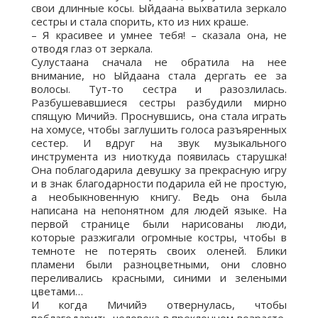
свои длинные косы. Ыйдаана выхватила зеркало
сестры и стала спорить, кто из них краше.
– Я красивее и умнее тебя! – сказала она, не
отводя глаз от зеркала.
Сулустаана сначала не обратила на нее
внимание, но Ыйдаана стала дергать ее за
волосы. Тут-то сестра и разозлилась.
Разбушевавшиеся сестры разбудили мирно
спящую Мичийэ. Проснувшись, она стала играть
на хомусе, чтобы заглушить голоса разъяренных
сестер. И вдруг на звук музыкального
инструмента из ниоткуда появилась старушка!
Она поблагодарила девушку за прекрасную игру
и в знак благодарности подарила ей не простую,
а необыкновенную книгу. Ведь она была
написана на непонятном для людей языке. На
первой странице были нарисованы люди,
которые разжигали огромные костры, чтобы в
темноте не потерять своих оленей. Блики
пламени были разноцветными, они словно
переливались красными, синими и зелеными
цветами…
И когда Мичийэ отвернулась, чтобы