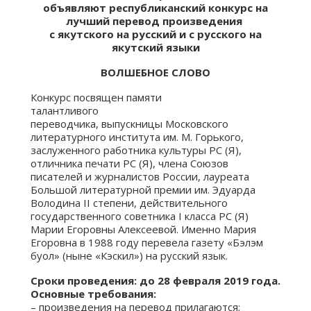
объявляют республиканский конкурс на
лучший перевод произведения
с якутского на русский и с русского на
якутский языки
ВОЛШЕБНОЕ СЛОВО
Конкурс посвящен памяти
талантливого
переводчика, выпускницы Московского
литературного института им. М. Горького,
заслуженного работника культуры РС (Я),
отличника печати РС (Я), члена Союзов
писателей и журналистов России, лауреата
Большой литературной премии им. Эдуарда
Володина II степени, действительного
государственного советника I класса РС (Я)
Марии Егоровны Алексеевой. Именно Мария
Егоровна в 1988 году перевела газету «Бэлэм
буол» (ныне «Кэскил») на русский язык.
Сроки проведения: до 28 февраля 2019 года.
Основные требования:
– произведения на перевод прилагаются;