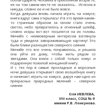
поблагодарить человека в преклонном возрасте,
ее на том самом месте не оказалось… Исчезла в
никуда, словно ее и не было вовсе.
Когда девушка вновь начала играть на хомусе,
книга вдруг сама открылась! И в это время каким-
то странным образом за окном стало очень
светло, небо превратилось в огненный шлейф,
словно искры вот-вот посыпятся на их головы.
Мичийэ с неимоверным интересом взглянула
туда и увидела завораживающую картину! Это
были блики разноцветия северного сияния.
Мичийе это все очень понравилось, и решила
она уйти из дому, чтобы жить рядом со
звездами. Она взяла с собой только хомус и
подаренную пожилой женщиной книгу.
И с тех пор в самые прохладные и морозные
ночи девушка открывает свою волшебную книгу
и начинает играть на хомусе, даруя нам одно из
прекрасных природных явлений – северное
сияние.
Оля ИЕВЛЕВА,
VIII класс, СОШ № 9
имени Р.В. Лонкунова.