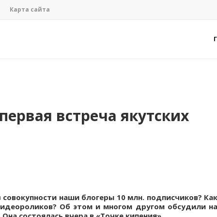
Карта сайта
 первая встреча якутских
в совокупности наши блогеры 10 млн. подписчиков? Ка
видеороликов? Об этом и многом другом обсудили н
 Она состоялась вчера в «Точке кипения»
.