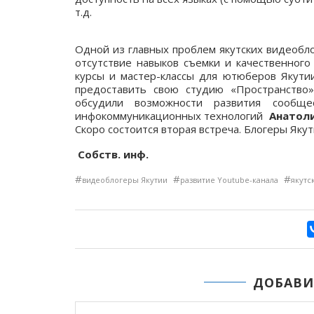
т.д.
Одной из главных проблем якутских видеобло
отсутствие навыков съемки и качественног
курсы и мастер-классы для ютюберов Якути
предоставить свою студию «Пространство»
обсудили возможности развития сообщ
инфокоммуникационных технологий
Анатол
Скоро состоится вторая встреча. Блогеры Яку
Собств. инф.
#
#
#
видеоблогеры Якутии
развитие Youtube-канала
якутс
ДОБАВИ