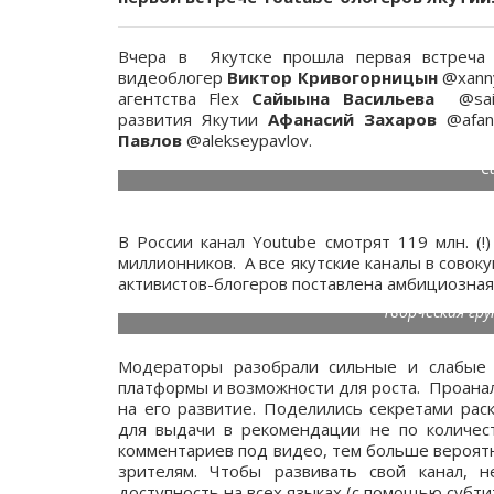
Вчера в Якутске прошла первая встреча 
видеоблогер
Виктор Кривогорницын
@xanny
агентства Flex
Сайыына Васильева
@sai
развития Якутии
Афанасий Захаров
@afan
Павлов
@alekseypavlov.
С
В России канал Youtube смотрят 119 млн. (!
миллионников. А все якутские каналы в совок
активистов-блогеров поставлена амбициозная 
Творческая гру
Модераторы разобрали сильные и слабые с
платформы и возможности для роста. Проана
на его развитие. Поделились секретами рас
для выдачи в рекомендации не по количест
комментариев под видео, тем больше вероят
зрителям. Чтобы развивать свой канал, н
доступность на всех языках (с помощью субтит