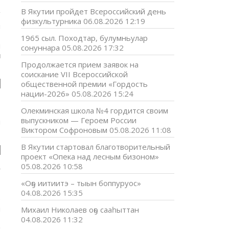
В Якутии пройдет Всероссийский день
физкультурника
06.08.2026 12:19
и
ь
1965 сыл. Походтар, булумньулар
и
сонуннара
05.08.2026 17:32
й
Продолжается прием заявок на
соискание VII Всероссийской
общественной премии «Гордость
нации-2026»
05.08.2026 15:24
Олекминская школа №4 гордится своим
-
выпускником — Героем России
й
Виктором Софроновым
05.08.2026 11:08
В Якутии стартовал благотворительный
проект «Опека над лесным бизоном»
05.08.2026 10:58
у
т
«Оҕо иитиитэ – тыын боппуруос»
о
04.08.2026 15:35
е
м
Михаил Николаев оҕо сааһыттан
о
04.08.2026 11:32
и