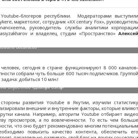
Youtube-блогеров республики. Модераторами выступил
kere, маркетолог, сотрудник «ХХ century Fox», руководител
nanoxeema, руководитель службы аналитики корпораци
asiyzakharov и владелец студии «Пространство»
Алексе
айыына Васильева
) человек, сегодня в стране функционируют 8 000 каналов
упности собрали чуть больше 600 тысяч подписчиков. Группо
задача: добиться 10 млн.!
ппа студентов «Дьылҕам бэлэҕэ»
тороны развития Youtube в Якутии, изучили статистик
лизировали внешние и внутренние факторы, которые влияю
крутки канала. Например, алгоритм Youtube отбирает виде
ву просмотров, а по вовлеченности. То есть чем больш
ности, что оно будет рекомендовано многим потенциальны
еобходимо повысить качество контента, обеспечить ег
ров), параллельно развивать свой блог на других соцсетях 