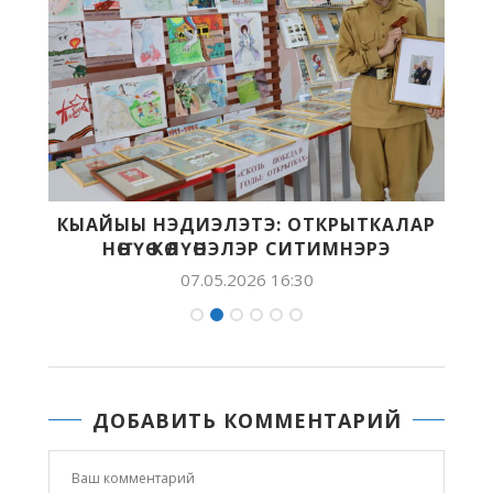
:
КЫАЙЫЫ НЭДИЭЛЭТЭ: ОТКРЫТКАЛАР
НӨҤҮӨ КӨЛҮӨНЭЛЭР СИТИМНЭРЭ
07.05.2026 16:30
ДОБАВИТЬ КОММЕНТАРИЙ