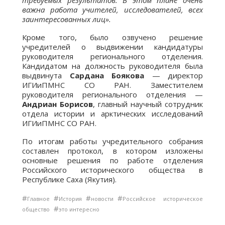
требуемых результатов. В этом плане очень
важна работа учителей, исследователей, всех
заинтересованных лиц».
Кроме того, было озвучено решение
учредителей о выдвижении кандидатуры
руководителя регионального отделения.
Кандидатом на должность руководителя была
выдвинута
Сардана Боякова
— директор
ИГИиПМНС СО РАН. Заместителем
руководителя регионального отделения —
Андриан Борисов
, главный научный сотрудник
отдела истории и арктических исследований
ИГИиПМНС СО РАН.
По итогам работы учредительного собрания
составлен протокол, в котором изложены
основные решения по работе отделения
Российского исторического общества в
Республике Саха (Якутия).
#
#
#
#
Главное
История
новости
Российское историческое
#
общество
это интересно