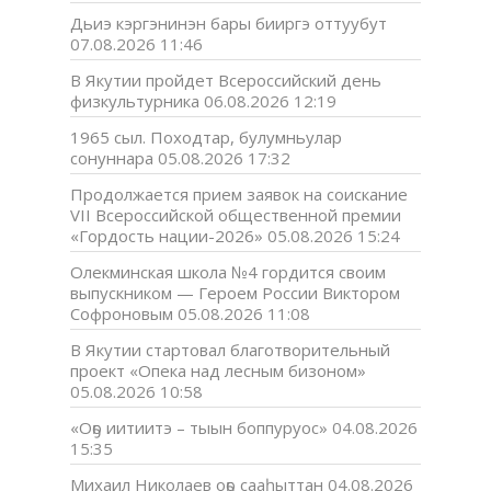
Дьиэ кэргэнинэн бары бииргэ оттуубут
07.08.2026 11:46
В Якутии пройдет Всероссийский день
физкультурника
06.08.2026 12:19
1965 сыл. Походтар, булумньулар
сонуннара
05.08.2026 17:32
Продолжается прием заявок на соискание
VII Всероссийской общественной премии
«Гордость нации-2026»
05.08.2026 15:24
Олекминская школа №4 гордится своим
выпускником — Героем России Виктором
Софроновым
05.08.2026 11:08
В Якутии стартовал благотворительный
проект «Опека над лесным бизоном»
05.08.2026 10:58
«Оҕо иитиитэ – тыын боппуруос»
04.08.2026
15:35
Михаил Николаев оҕо сааһыттан
04.08.2026