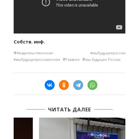
Собств. инф.
#
#издательствокэскил #мыбудущеероссии
#
#
#мыбудущеероссиикэскил
Главное
мы-будущее России
ЧИТАТЬ ДАЛЕЕ