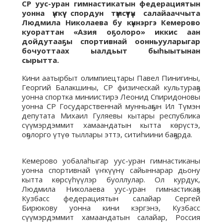
СР уус-уран гимнастикатын федерациятын
уонна үҥкүү спордун түмсүүтүн салайааччыта
Людмила Николаева бу күннэргэ Кемерово
куораттан «Азия оҕолоро» иккис аан
дойдутааҕы спортивнай оонньууларыгар
бочуоттаах ыалдьыт быһыытынан
сырытта.
Кини аатырбыт олимпиецтары Павел Пинигины,
Георгий Балакшины, СР физическай культураҕа
уонна спортка миниистирэ Леонид Спиридоновы
уонна СР Государственнай мунньаҕын Ил Түмэн
депутата Михаил Гуляевы кытары республика
сүүмэрдэммит хамаандатын кытта көрүстэ,
оҕолорго үтүө тыллары эттэ, ситиһиини баҕарда.
Кемерово уобалаһыгар уус-уран гимнастиканы
уонна спортивнай үҥкүүнү сайыннарар дьону
кытта көрсүһүүлэр буоллулар. Ол курдук,
Людмила Николаева уус-уран гимнастикаҕа
Кузбасс федерациятын салайар Сергей
Бирюкову уонна кини кэргэнэ, Кузбасс
сүүмэрдэммит хамаандатын салайар, Россия