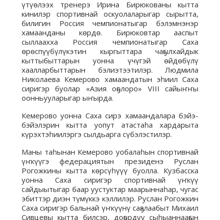
үтүөлээх тренерэ Ирина Бирюкованы кытта
кинилэр спортивнай оскуолаларыгар сырытта,
билигин Россия чемпионатыгар бэлэмнэнэр
хамаанданы көрдө. Бирюковтар ааспыт
сыллаахха Россия чемпионатыгар Саха
өрөспүүбүлүкэтин кыргыттара чаҕылхайдык
кыттыбыттарын уонна үчүгэй өйдөбүлү
хаалларбыттарын бэлиэтээтилэр. Людмила
Николаева Кемерово хамаандатын эһиил Саха
сиригэр буолар «Азия оҕолоро» VIII сайыҥҥы
оонньууларыгар ыҥырда.
Кемерово уонна Саха сирэ хамаандалара бэйэ-
бэйэлэрин кытта уопут атастаһа хардарыта
күрэхтэһиилэргэ сылдьарга сүбэлэстилэр.
Маны таһынан Кемерово уобалаһын спортивнай
үҥкүүгэ федерациятын президенэ Руслан
Рогожкины кытта көрсүһүүү буолла. Кузбасска
уонна Саха сиригэр спортивнай үҥкүү
сайдыытыгар баар уустуктар маарыннаһар, чугас
эбиттэр диэн түмүккэ кэллилэр. Руслан Рогожкин
Саха сиригэр бальнай үҥкүүнү саҕалаабыт Михаил
Сивцевы кытта билсэр, доҕордуу сыһыаннааҕын