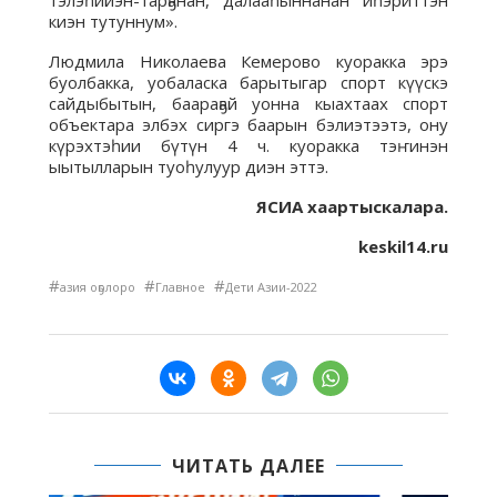
тэлэһийэн-тарҕанан, далааһыннанан иһэриттэн
киэн тутуннум».
Людмила Николаева Кемерово куоракка эрэ
буолбакка, уобаласка барытыгар спорт күүскэ
сайдыбытын, баараҕай уонна кыахтаах спорт
объектара элбэх сиргэ баарын бэлиэтээтэ, ону
күрэхтэһии бүтүн 4 ч. куоракка тэҥинэн
ыытылларын туоһулуур диэн эттэ.
ЯСИА хаартыскалара.
keskil14.ru
#
#
#
азия оҕолоро
Главное
Дети Азии-2022
ЧИТАТЬ ДАЛЕЕ