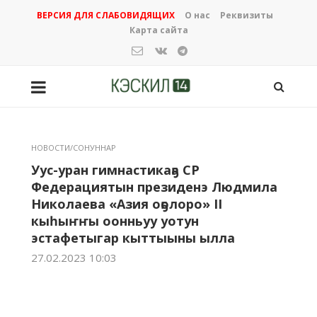
ВЕРСИЯ ДЛЯ СЛАБОВИДЯЩИХ
О нас
Реквизиты
Карта сайта
НОВОСТИ/СОНУННАР
Уус-уран гимнастикаҕа СР
Федерациятын президенэ Людмила
Николаева «Азия оҕолоро» II
кыһыҥҥы оонньуу уотун
эстафетыгар кыттыыны ылла
27.02.2023 10:03