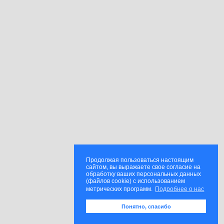
Продолжая пользоваться настоящим
сайтом, вы выражаете свое согласие на
обработку ваших персональных данных
(файлов cookie) с использованием
метрических программ.
Подробнее о нас
Понятно, спасибо