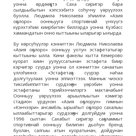
уонна өрдөөҕүтэ Саха сиригэр бара
сылдьыбытын кэпсээбитэ соһуччу үөрүүлээх
буолла. Людмила Николаева эһиилги «Азия
оҕолоро» оонньууга спортивнай үҥкүүгэ
күрэхтэһии киирбитин биллэрдэ уонна Кузбасс
хамаандатын онно кыттыыны ыларыгар ыҥырда.
Бу көрсүһүүлэр кэнниттэн Людмила Николаева
«Азия оҕолоро» оонньуу уотун эстафетатыгар
кыттыыны ылла. Кини факелы кытта Кемерово
куорат киин уулууссатынан эстафета биир
кэрчигэр сүүрдэ уонна ол кэнниттэн санаатын
үллэһиннэ: «Эстафетаҕа сүүрэр наһаа
долгутуулаах уонна эппиэттээх. Маннык чиэскэ
тиксибиппиттэн сүрдээҕин үөрэбин уонна
эстафетаны тэрийээччилэргэ махтанабын!
Оонньуу үөрүүлээх арыыллыытын кэмигэр
стадион үрдүнэн «Азия оҕолорун» гимнын
«Кэнчээри» ансамбль ырыаһыт оҕолоро сахалыы
ыллаабыттарыгар сүрдээҕин долгуйдум уонна
1996 сылтан Сахабыт сиригэр саҕаламмыт
спортивнай оонньуу билигин дьоһун бренд
буолан, салгыы атын куоратынан, дойдунан