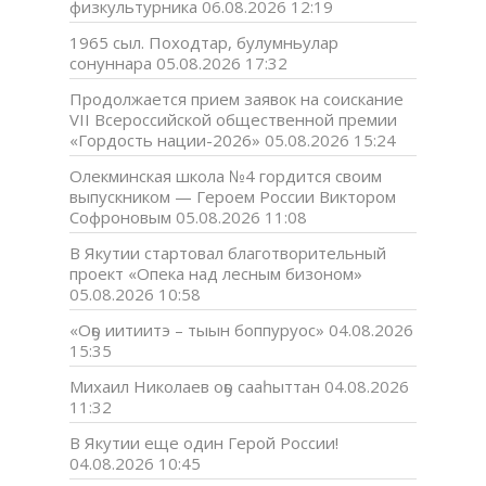
физкультурника
06.08.2026 12:19
1965 сыл. Походтар, булумньулар
сонуннара
05.08.2026 17:32
Продолжается прием заявок на соискание
VII Всероссийской общественной премии
«Гордость нации-2026»
05.08.2026 15:24
Олекминская школа №4 гордится своим
выпускником — Героем России Виктором
Софроновым
05.08.2026 11:08
В Якутии стартовал благотворительный
проект «Опека над лесным бизоном»
05.08.2026 10:58
«Оҕо иитиитэ – тыын боппуруос»
04.08.2026
15:35
Михаил Николаев оҕо сааһыттан
04.08.2026
11:32
В Якутии еще один Герой России!
04.08.2026 10:45