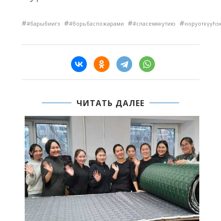
#
#
#
#
#барыбиигэ
#борьбаспожарами
#спасемякутию
норуоткүүһэ
ЧИТАТЬ ДАЛЕЕ