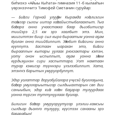
биһиэхэ «Айыы Кыһата» гимназия 11-б кылааһын
үөрэнээччитэ Тимофей Сметанин суруйар:
— Биһиги Горнай улууһун Кырамда нэһилиэгин
таһыгар сылгы иитэр хаһаайыстыбалаахпыт. Тыа
баһаара онно учаастакка баар дьиэбитигэр
тиийэрэ 2,5 км эрэ хаалбыт этэ. Мин,
миигиттэн биир сыл кыра быраатым уонна аҕам
буолан онно тиийбиппит. Эһээбит биһигини онно
күүппүтэ. Бастаан ыарахан этэ, биһиги
бырааппын кытары уулаах рюкзактары кэтэн,
уоту онон ыспыппыт, аҕам уонна эһээм
күрдьэҕинэн сири хаспыттара. Уот намтаан
турар кэмигэр түүннэри үлэлээбиппит. Хата,
этэҥҥэ барытын умуруорбуппут.
Эдэр уолаттар доруобуйалара үчүгэй буоллаҕына,
баһаар умулларыытыгар сылдьыахтарын сөп дии
саныыбын, эдэр киһи хаһан баҕарар тулуурдаах
уонна түргэн туттунуулаах буолар.
Билигин баһаар умуруоруутугар үлэлии-хамсыы
сылдьар дьоҥҥо тулууру, күүстээх санааны эрэ
баҕарабын!