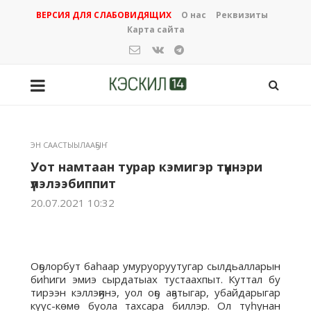
ВЕРСИЯ ДЛЯ СЛАБОВИДЯЩИХ
О нас
Реквизиты
Карта сайта
ЭН СААСТЫЫЛААҔЫҤ
Уот намтаан турар кэмигэр түүннэри
үлэлээбиппит
20.07.2021 10:32
Оҕолорбут баһаар умуруоруутугар сылдьалларын
биһиги эмиэ сырдатыах тустаахпыт. Куттал бу
тирээн кэллэҕинэ, уол оҕо аҕатыгар, убайдарыгар
күүс-көмө буола тахсара биллэр. Ол туһунан