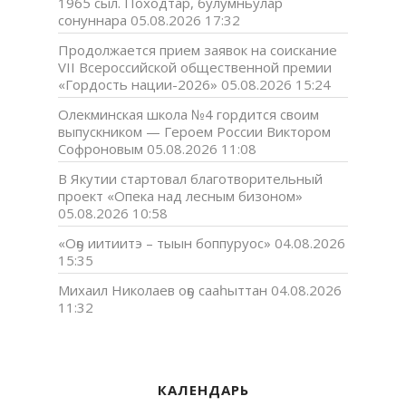
1965 сыл. Походтар, булумньулар
сонуннара
05.08.2026 17:32
Продолжается прием заявок на соискание
VII Всероссийской общественной премии
«Гордость нации-2026»
05.08.2026 15:24
Олекминская школа №4 гордится своим
выпускником — Героем России Виктором
Софроновым
05.08.2026 11:08
В Якутии стартовал благотворительный
проект «Опека над лесным бизоном»
05.08.2026 10:58
«Оҕо иитиитэ – тыын боппуруос»
04.08.2026
15:35
Михаил Николаев оҕо сааһыттан
04.08.2026
11:32
КАЛЕНДАРЬ