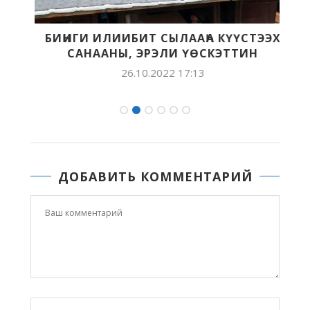
ЛА
БИҺИГИ ИЛИИБИТ СЫЛААҺА КҮҮСТЭЭХ
САНААНЫ, ЭРЭЛИ ҮӨСКЭТТИН
26.10.2022 17:13
ДОБАВИТЬ КОММЕНТАРИЙ