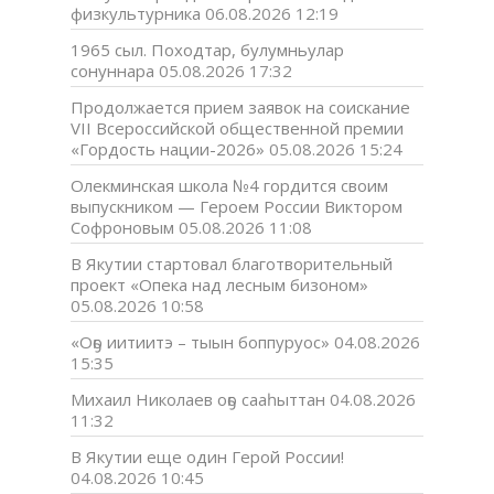
физкультурника
06.08.2026 12:19
1965 сыл. Походтар, булумньулар
сонуннара
05.08.2026 17:32
Продолжается прием заявок на соискание
VII Всероссийской общественной премии
«Гордость нации-2026»
05.08.2026 15:24
Олекминская школа №4 гордится своим
выпускником — Героем России Виктором
Софроновым
05.08.2026 11:08
В Якутии стартовал благотворительный
проект «Опека над лесным бизоном»
05.08.2026 10:58
«Оҕо иитиитэ – тыын боппуруос»
04.08.2026
15:35
Михаил Николаев оҕо сааһыттан
04.08.2026
11:32
В Якутии еще один Герой России!
04.08.2026 10:45