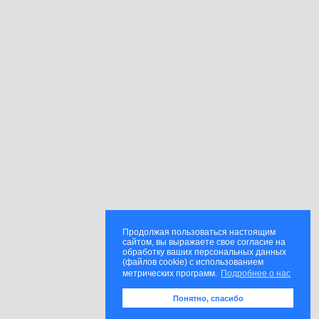
Продолжая пользоваться настоящим
сайтом, вы выражаете свое согласие на
обработку ваших персональных данных
(файлов cookie) с использованием
метрических программ.
Подробнее о нас
Понятно, спасибо