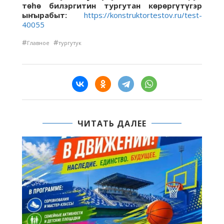
төһө билэргитин тургутан көрөргүтүгэр
ыҥырабыт:
https://konstruktortestov.ru/test-
40055
#
#
Главное
тургутук
ЧИТАТЬ ДАЛЕЕ