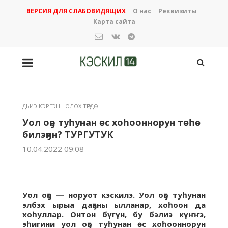
ВЕРСИЯ ДЛЯ СЛАБОВИДЯЩИХ
О нас
Реквизиты
Карта сайта
ДЬИЭ КЭРГЭН - ОЛОХ ТӨРДӨ
Уол оҕо туһунан өс хоһооннорун төһө
билэҕин? ТУРГУТУК
10.04.2022 09:08
Уол оҕо — норуот кэскилэ. Уол оҕо туһунан
элбэх ырыа даҕаны ылланар, хоһоон да
хоһуллар. Онтон бүгүн, бу бэлиэ күҥҥэ,
эһигини уол оҕо туһунан өс хоһооннорун