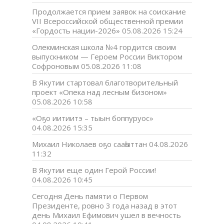
Продолжается прием заявок на соискание
VII Всероссийской общественной премии
«Гордость нации-2026»
05.08.2026 15:24
Олекминская школа №4 гордится своим
выпускником — Героем России Виктором
Софроновым
05.08.2026 11:08
В Якутии стартовал благотворительный
проект «Опека над лесным бизоном»
05.08.2026 10:58
«Оҕо иитиитэ – тыын боппуруос»
04.08.2026 15:35
Михаил Николаев оҕо сааһыттан
04.08.2026
11:32
В Якутии еще один Герой России!
04.08.2026 10:45
Сегодня День памяти о Первом
Президенте, ровно 3 года назад в этот
день Михаил Ефимович ушел в вечность