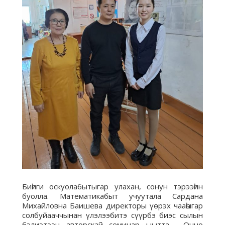
Биһиги оскуолабытыгар улахан, сонун тэрээһин
буолла. Математикабыт учуутала Сардана
Михайловна Баишева директоры үөрэх чааһыгар
солбуйааччынан үлэлээбитэ сүүрбэ биэс сылын
бэлиэтээн авторскай семинар ыытта. Онно