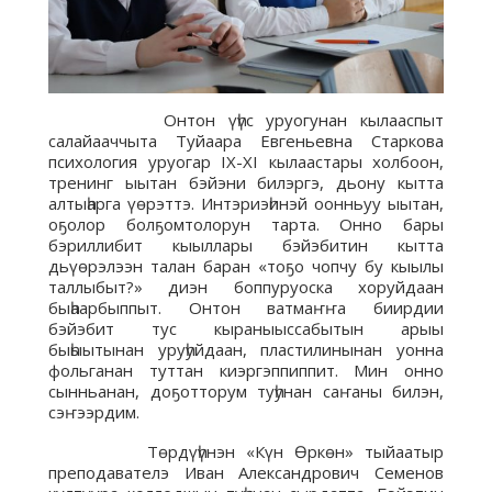
Онтон үһүс уруогунан кылааспыт
салайааччыта Туйаара Евгеньевна Старкова
психология уруогар IX-XI кылааcтары холбоон,
тренинг ыытан бэйэни билэргэ, дьону кытта
алтыһарга үөрэттэ. Интэриэһинэй оонньуу ыытан,
оҕолор болҕомтолорун тарта. Онно бары
бэриллибит кыыллары бэйэбитин кытта
дьүөрэлээн талан баран «тоҕо чопчу бу кыылы
таллыбыт?» диэн боппуруоска хоруйдаан
быһаарбыппыт. Онтон ватмаҥҥа биирдии
бэйэбит тус кыраныыссабытын арыы
быһыытынан уруһуйдаан, пластилинынан уонна
фольганан туттан киэргэппиппит. Мин онно
сынньанан, доҕотторум туһунан саҥаны билэн,
сэҥээрдим.
Төрдүһүнэн «Күн Өркөн» тыйаатыр
преподавателэ Иван Александрович Семенов