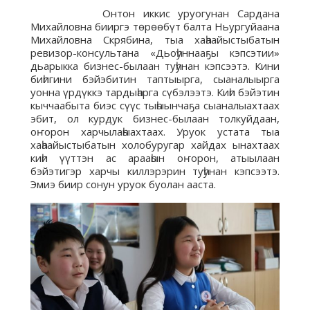
Онтон иккис уруогунан Сардана
Михайловна бииргэ төрөөбүт балта Ньургуйаана
Михайловна Скрябина, тыа хаһаайыстыбатын
ревизор-консультана «Дьоһуннааҕы кэпсэтии»
дьарыкка бизнес-былаан туһунан кэпсээтэ. Кини
биһигини бэйэбитин таптыырга, сыаналыырга
уонна үрдүккэ тардыһарга сүбэлээтэ. Киһи бэйэтин
кыччаабыта биэс сүүс тыһыынчаҕа сыаналыахтаах
эбит, ол курдук бизнес-былаан толкуйдаан,
оҥорон харчылаһыахтаах. Уруок устата тыа
хаһаайыстыбатын холобуругар хайдах ынахтаах
киһи үүттэн ас арааһын оҥорон, атыылаан
бэйэтигэр харчы киллэрэрин туһунан кэпсээтэ.
Эмиэ биир сонун уруок буолан ааста.