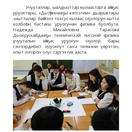
Учууталлар, ыалдьыттар кылаастарга аһаҕас
уруоктары, «Дьоһуннааҕы кэпсэтии» дьарыктары
ыыттылар. Биһиэхэ тохсус кылаас оҕолорун кытта
холбоһон бастакы уруогунан физика буолбута.
Надежда Михайловна Тарасова
Дьокуускайдааҕы техническэй лиссиэй физика
учууталын аһаҕас уруогун оҕолор бары
сэҥээрдибит. Уруокпут саҥа тиэмэни үөрэтэн,
опыт оҥорон олус сэргэхтик ааста.