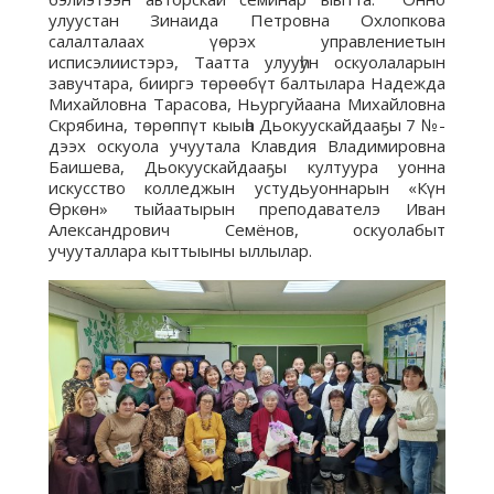
улуустан Зинаида Петровна Охлопкова
салалталаах үөрэх управлениетын
исписэлиистэрэ, Таатта улууһун оскуолаларын
завучтара, бииргэ төрөөбүт балтылара Надежда
Михайловна Тарасова, Ньургуйаана Михайловна
Скрябина, төрөппүт кыыһа Дьокуускайдааҕы 7 №-
дээх оскуола учуутала Клавдия Владимировна
Баишева, Дьокуускайдааҕы култуура уонна
искусство колледжын устудьуоннарын «Күн
Өркөн» тыйаатырын преподавателэ Иван
Александрович Семёнов, оскуолабыт
учууталлара кыттыыны ыллылар.