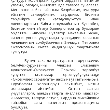
култуура колледжын туһунан сырдатта. Бэйэтин
үлэтин, олоҕун, инникигэ идэ таларга сүбэлээтэ.
Мин онно элбэх ыйытыы биэрбитим, култуура
эйгэтин сэҥээрбитим, сырдыкка, билиигэ
тардыһарга өрө көтөҕүллүбүтүм. Иван
Александрович биһиги оскуолабытын бүтэрбит,
билигин киэҥ эйгэҕэ биллэр оператор буоларын
эрдэттэн билэрим. Бүтэһигэр махтанан баран,
кинини уонна улуустааҕы үөрэҕирии салаатын
начальнигын солбуйааччыта Зинаида Петровна
Охлопкованы кытта өйдөбүннүк хаартыскаҕа
түспүтүм.
Бу күн саха литературатын төрүттээччи,
бөлүһүөк-суруйааччы Алексей Елисеевич
Кулаковскай-Өксөкүлээх Өлөксөй төрөөбүт
күнүнэн ыытыллар өрөспүүбүлүкэтээҕи
«Өксөкүлээх сардаҥата» аахсыйаҕа кытынныбыт.
Суруйааччы хоһооннорун аахтыбыт, истиҥ
ахтыылары иһиттибит Онтон салгыы
учууталларга, ыалдьыттарга аналлаах маастар-
кылаастар, төгүрүк остуол, Сардана Михайловна
таһаарбыт саҥа кинигэтин презентацията
буолбута.