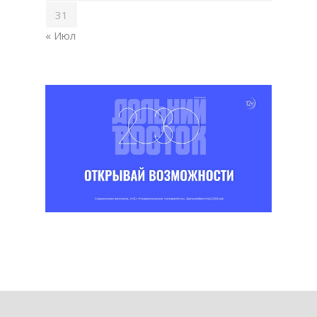
31
« Июл