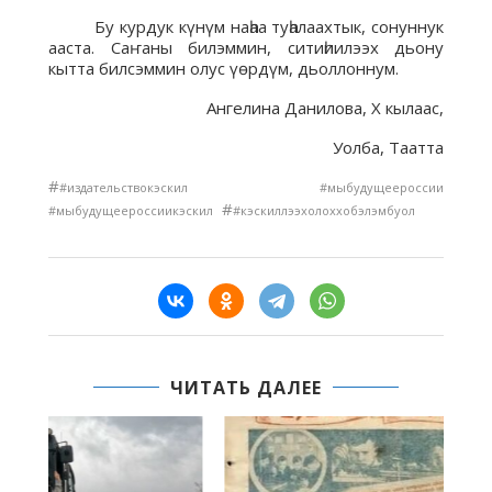
Бу курдук күнүм наһаа туһалаахтык, сонуннук
ааста. Саҥаны билэммин, ситиһиилээх дьону
кытта билсэммин олус үөрдүм, дьоллоннум.
Ангелина Данилова, X кылаас,
Уолба, Таатта
#
#издательствокэскил #мыбудущеероссии
#
#мыбудущеероссиикэскил
#кэскиллээхолоххобэлэмбуол
ЧИТАТЬ ДАЛЕЕ