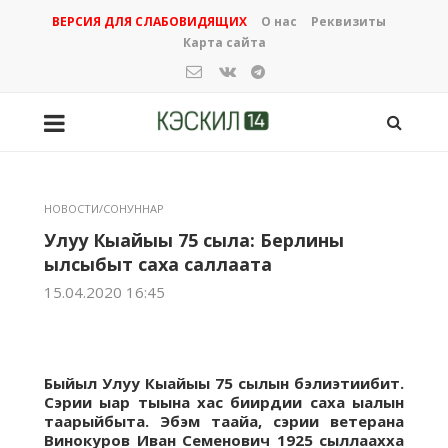
ВЕРСИЯ ДЛЯ СЛАБОВИДЯЩИХ
О нас
Реквизиты
Карта сайта
НОВОСТИ/СОНУННАР
Улуу Кыайыы 75 сыла: Берлины
ылсыбыт саха саллаата
15.04.2020 16:45
Быйыл Улуу Кыайыы 75 сылын бэлиэтиибит.
Сэрии ыар тыына хас биирдии саха ыалын
таарыйбыта.
Эбэм таайа, сэрии ветерана
Винокуров Иван Семенович 1925 сыллаахха