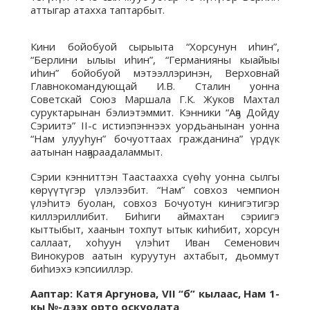
аттыгар атахха таптарбыт.
Кини бойобуой сырыыта “Хорсунун иһин”,
“Берлини ылыы иһин”, “Германияны кыайыы
иһин” бойобуой мэтээллэринэн, Верховнай
Главнокомандующай И.В. Сталин уонна
Советскай Союз Маршала Г.К. Жуков Махтал
суруктарынан бэлиэтэммит. Кэнники “Аҕа Дойду
Сэриитэ” II-с истиэпэннээх уордьанынан уонна
“Нам улууһун” бочуоттаах гражданина” үрдүк
аатынан наҕараадаламмыт.
Сэрии кэнниттэн Таастаахха сүөһү уонна сылгы
көрүүтүгэр үлэлээбит. “Нам” совхоз чемпион
үлэһитэ буолан, совхоз Бочуотун кинигэтигэр
киллэриллибит. Биһиги аймахтан сэриигэ
кыттыбыт, хаанын тохпут ытык киһибит, хорсун
саллаат, хоһуун үлэһит Иван Семенович
Винокуров аатын куруутун ахтабыт, дьоммут
биһиэхэ кэпсииллэр.
Ааптар: Катя Аргунова, VII “б” кылаас, Нам 1-
кы №-дээх орто оскуолата