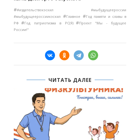
#
#издательствокэскил #мыбудущеероссии
#
#
#мыбудущеероссиикэскил
Главное
Год памяти и славы в
#
#
РФ
Год патриотизма в РС(Я)
Проект "Мы - будущее
России!"
ЧИТАТЬ ДАЛЕЕ