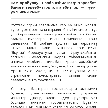
Нам оройуонун Салбаҥ нэһилиэгэр төрөөбүт.
Бииргэ төрөөбүттэр алта эбиттэр — түөрт
уол, икки кыыс.
Уоттаах сэрии саҕаламмытыгар бу биир ыалтан
түөрт уол фроҥҥа ыҥырыллыбыт. Кинилэртэн үс
уол бары кыргыс толоонугар хаалбыттар. Онтон
саамай кыралара Иван Семенович 1943
сыллаахха 18 сааһын туолаат да аармыйаҕа
ыҥырыллыбыт. Кини тыыннаах эргиллибит.
“Якутия” борохуотунан устан, Иркутскайынан
эргийэн, Смоленскай куорат туһаайыытынан
инники кирбиигэ киирбит. Красно-армейскай
киниискэтигэр суруллубутунан, I-кы Белорусскай
фронт 67-с, 202-с, 492-с, 155-с уонна 217-с
стрелковай полкаларыгар сатыы сэрии
саллаатынан сулууспалаабыт.
Үс төгүл бааһыран, госпиталларга эмтэммит
буолан, сулууспалыыр полкалара уларыйан
испиттэр. Днепр, Висла, Одер өрүстэри уот
буулдьа аннынан туораталаабыт. Бүтэһик
төгүлүн 1945 сыл муус устар 19 күнүгэр Берлин