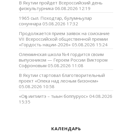
В Якутии пройдет Всероссийский день
физкультурника
06.08.2026 12:19
1965 сыл. Походтар, булумньулар
сонуннара
05.08.2026 17:32
Продолжается прием заявок на соискание
VII Всероссийской общественной премии
«Гордость нации-2026»
05.08.2026 15:24
Олекминская школа №4 гордится своим
выпускником — Героем России Виктором
Софроновым
05.08.2026 11:08
В Якутии стартовал благотворительный
проект «Опека над лесным бизоном»
05.08.2026 10:58
«Оҕо иитиитэ – тыын боппуруос»
04.08.2026
15:35
КАЛЕНДАРЬ