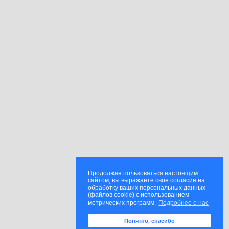
Продолжая пользоваться настоящим
сайтом, вы выражаете свое согласие на
обработку ваших персональных данных
(файлов cookie) с использованием
метрических программ.
Подробнее о нас
Понятно, спасибо