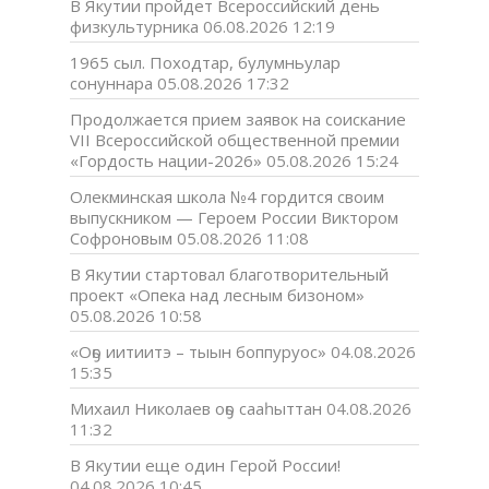
В Якутии пройдет Всероссийский день
физкультурника
06.08.2026 12:19
1965 сыл. Походтар, булумньулар
сонуннара
05.08.2026 17:32
Продолжается прием заявок на соискание
VII Всероссийской общественной премии
«Гордость нации-2026»
05.08.2026 15:24
Олекминская школа №4 гордится своим
выпускником — Героем России Виктором
Софроновым
05.08.2026 11:08
В Якутии стартовал благотворительный
проект «Опека над лесным бизоном»
05.08.2026 10:58
«Оҕо иитиитэ – тыын боппуруос»
04.08.2026
15:35
Михаил Николаев оҕо сааһыттан
04.08.2026
11:32
В Якутии еще один Герой России!
04.08.2026 10:45