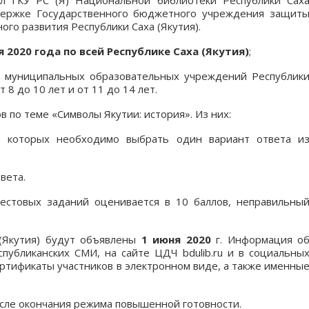
л ГКУ РС (Я) Национальной библиотеки Республики Сах
ддержке Государственного бюджетного учреждения защит
го развития Республики Саха (Якутия).
ая 2020 года по всей Республике Саха (Якутия)
;
 муниципальных образовательных учреждений Республик
 8 до 10 лет и от 11 до 14 лет.
 по теме «Символы Якутии: история». Из них:
з которых необходимо выбрать один вариант ответа и
вета.
естовых заданий оценивается в 10 баллов, неправильны
(Якутия) будут объявлены
1 июня 2020
г. Информация о
публиканских СМИ, на сайте ЦДЧ bdulib.ru и в социальны
ртификаты участников в электронном виде, а также именны
сле окончания режима повышенной готовности.