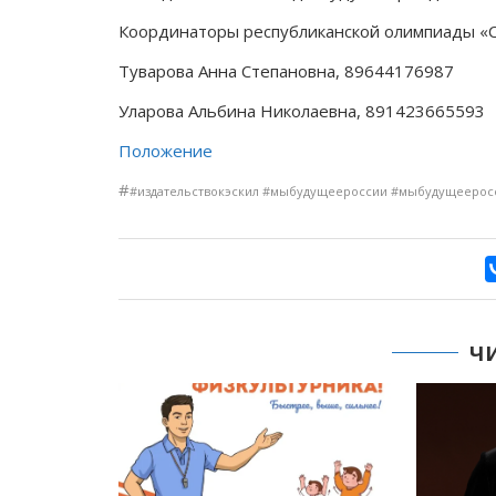
Координаторы республиканской олимпиады «С
Туварова Анна Степановна, 89644176987
Уларова Альбина Николаевна, 891423665593
Положение
#
#издательствокэскил #мыбудущеероссии #мыбудущеерос
Ч