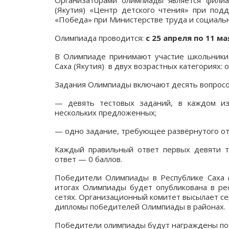
Организаторами олимпиады является филиа
(Якутия) «Центр детского чтения» при по
«Победа» при Министерстве труда и социально
Олимпиада проводится:
с 25 апреля по 11 м
В Олимпиаде принимают участие школьники
Саха (Якутия) в двух возрастных категориях: от
Задания Олимпиады включают десять вопросов
— девять тестовых заданий, в каждом и
нескольких предложенных;
— одно задание, требующее развёрнутого от
Каждый правильный ответ первых девяти т
ответ — 0 баллов.
Победители Олимпиады в Республике Саха 
итогах Олимпиады будет опубликована в рес
сетях. Организационный комитет высылает се
дипломы победителей Олимпиады в районах.
Победители олимпиады будут награждены по