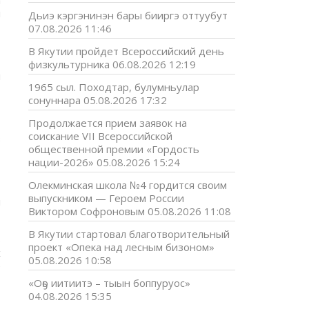
а
ы
Дьиэ кэргэнинэн бары бииргэ оттуубут
07.08.2026 11:46
В Якутии пройдет Всероссийский день
физкультурника
06.08.2026 12:19
и
1965 сыл. Походтар, булумньулар
сонуннара
05.08.2026 17:32
Продолжается прием заявок на
соискание VII Всероссийской
з
общественной премии «Гордость
нации-2026»
05.08.2026 15:24
Олекминская школа №4 гордится своим
выпускником — Героем России
й
Виктором Софроновым
05.08.2026 11:08
В Якутии стартовал благотворительный
б
проект «Опека над лесным бизоном»
х
05.08.2026 10:58
е
«Оҕо иитиитэ – тыын боппуруос»
04.08.2026 15:35