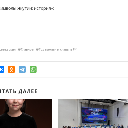
имволы Якутии: история»:
#
#
сиикэскил
Главное
Год памяти и славы в РФ
ИТАТЬ ДАЛЕЕ