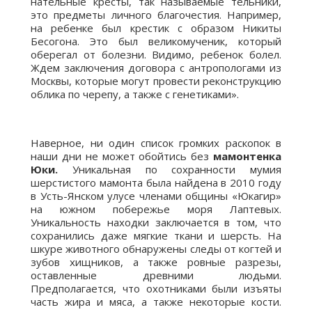
нательные кресты, так называемые тельники,
это предметы личного благочестия. Например,
на ребенке был крестик с образом Никиты
Бесогона. Это был великомученик, который
оберегал от болезни. Видимо, ребенок болел.
Ждем заключения договора с антропологами из
Москвы, которые могут провести реконструкцию
облика по черепу, а также с генетиками».
Наверное, ни один список громких раскопок в
наши дни не может обойтись без
мамонтенка
Юки.
Уникальная по сохранности мумия
шерстистого мамонта была найдена в 2010 году
в Усть-Янском улусе членами общины «Юкагир»
на южном побережье моря Лаптевых.
Уникальность находки заключается в том, что
сохранились даже мягкие ткани и шерсть. На
шкуре животного обнаружены следы от когтей и
зубов хищников, а также ровные разрезы,
оставленные древними людьми.
Предполагается, что охотниками были изъяты
часть жира и мяса, а также некоторые кости.