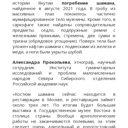
истории Якутии
погребение шамана
,
найденное в августе 2021 года. В гробу из
массивных плах покоилось частично
мумифицированное тело мужчины. Кроме того, в
саркофаге также найдены сопроводительные
предметы: седло, подпружные ремни с
железными пряжками, стремена, две сумки и
тризна (обрядовое угощение). Поверх тела был
уложен кафтан шамана с подвесками из железа и
меди, а ноги были укрыты шубой.
Александра Прокопьева
, этнограф, научный
сотрудник Института гуманитарных
исследований и проблем малочисленных
народов Севера Сибирского отделения
Российской академии наук:
«Костюм шамана сейчас находится в
реставрации в Москве, и реставрация займет
около трех лет. По итогам будет большая
выставка в Государственном музее Востока в
столице страны. Вообще археологические
работы не заканчиваются полевыми, за этим
следует очень длительный и дорогостоящий