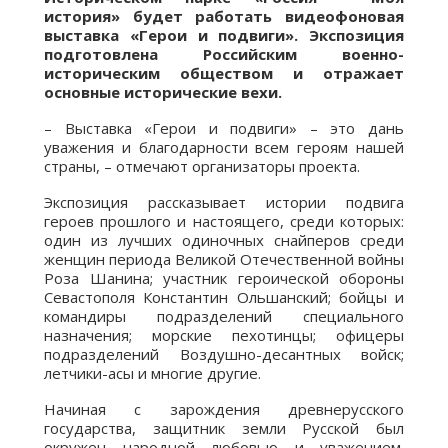
история» будет работать видеофоновая
выставка «Герои и подвиги». Экспозиция
подготовлена Российским военно-
историческим обществом и отражает
основные исторические вехи.
– Выставка «Герои и подвиги» – это дань
уважения и благодарности всем героям нашей
страны, – отмечают организаторы проекта.
Экспозиция рассказывает истории подвига
героев прошлого и настоящего, среди которых:
один из лучших одиночных снайперов среди
женщин периода Великой Отечественной войны
Роза Шанина; участник героической обороны
Севастополя Константин Ольшанский; бойцы и
командиры подразделений специального
назначения; морские пехотинцы; офицеры
подразделений Воздушно-десантных войск;
летчики-асы и многие другие.
Начиная с зарождения древнерусского
государства, защитник земли Русской был
окружен народной любовью и уважением.