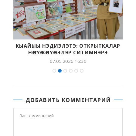
:
КЫАЙЫЫ НЭДИЭЛЭТЭ: ОТКРЫТКАЛАР
НӨҤҮӨ КӨЛҮӨНЭЛЭР СИТИМНЭРЭ
07.05.2026 16:30
ДОБАВИТЬ КОММЕНТАРИЙ