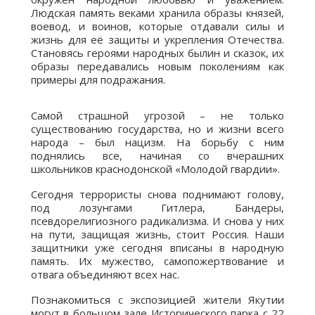
Людская память веками хранила образы князей,
воевод, и воинов, которые отдавали силы и
жизнь для её защиты и укрепления Отечества.
Становясь героями народных былин и сказок, их
образы передавались новым поколениям как
примеры для подражания.
Самой страшной угрозой – не только
существованию государства, но и жизни всего
народа – был нацизм. На борьбу с ним
поднялись все, начиная со вчерашних
школьников краснодонской «Молодой гвардии».
Сегодня террористы снова поднимают голову,
под лозунгами Гитлера, Бандеры,
псевдорелигиозного радикализма. И снова у них
на пути, защищая жизнь, стоит Россия. Наши
защитники уже сегодня вписаны в народную
память. Их мужество, самопожертвование и
отвага объединяют всех нас.
Познакомиться с экспозицией жители Якутии
могут в большом зале Исторического парка с 22