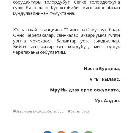
сорудахтары толордубут. Сөпкө толордоххуна
сулус биэрэллэр. Күрэхтэһиибит минньигэс аһынан
күндүлээһининэн түмүктэннэ.
Юннатскай станцияҕа “Тыыннаах” муннук баар.
Онно черепахалар, свинкалар, аквариумҥа гуппи
уонна мечехвост балыктар уста сылдьаллар.
Биһиги интэриэһиргээн көрдүбүт, мин ордук
черепаханы сөбүлээтим.
Настя Бурцева,
V “Б” кылаас,
Мүрү 1№- дээх орто оскуолата,
Уус Алдан.
#
#
#кэскиллээхолоххобэлэмбуол
бэлэм буол