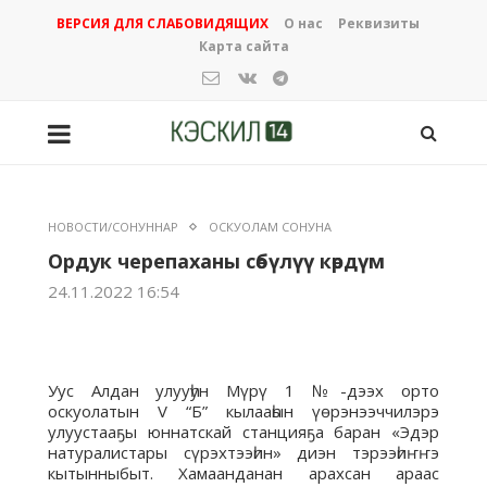
ВЕРСИЯ ДЛЯ СЛАБОВИДЯЩИХ
О нас
Реквизиты
Карта сайта
НОВОСТИ/СОНУННАР
ОСКУОЛАМ СОНУНА
Ордук черепаханы сөбүлүү көрдүм
24.11.2022 16:54
Уус Алдан улууһун Мүрү 1 №-дээх орто
оскуолатын V “Б” кылааһын үөрэнээччилэрэ
улуустааҕы юннатскай станцияҕа баран «Эдэр
натуралистары сүрэхтээһин» диэн тэрээһиҥҥэ
кытынныбыт. Хамаанданан арахсан араас