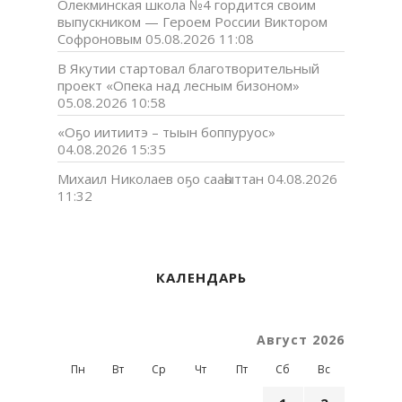
Олекминская школа №4 гордится своим
выпускником — Героем России Виктором
Софроновым
05.08.2026 11:08
В Якутии стартовал благотворительный
проект «Опека над лесным бизоном»
05.08.2026 10:58
«Оҕо иитиитэ – тыын боппуруос»
04.08.2026 15:35
Михаил Николаев оҕо сааһыттан
04.08.2026
11:32
КАЛЕНДАРЬ
Август 2026
Пн
Вт
Ср
Чт
Пт
Сб
Вс