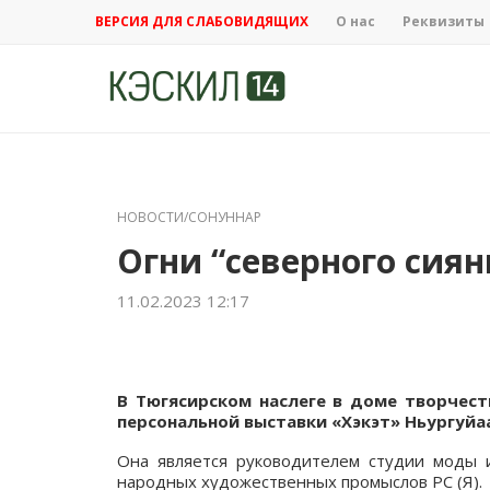
ВЕРСИЯ ДЛЯ СЛАБОВИДЯЩИХ
О нас
Реквизиты
НОВОСТИ/СОНУННАР
Огни “северного сиян
11.02.2023 12:17
В Тюгясирском наслеге в доме творчес
персональной
выставки «Хэкэт» Ньургуйа
Она является руководителем студии моды и
народных художественных промыслов РС (Я).