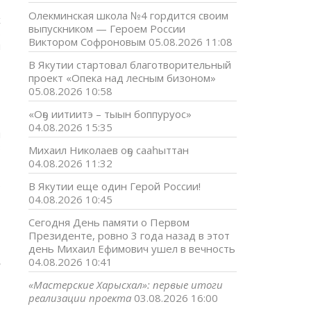
Олекминская школа №4 гордится своим
х
выпускником — Героем России
ь
Виктором Софроновым
05.08.2026 11:08
и
В Якутии стартовал благотворительный
проект «Опека над лесным бизоном»
05.08.2026 10:58
«Оҕо иитиитэ – тыын боппуруос»
04.08.2026 15:35
й
з
Михаил Николаев оҕо сааһыттан
04.08.2026 11:32
ё
В Якутии еще один Герой России!
04.08.2026 10:45
Сегодня День памяти о Первом
Президенте, ровно 3 года назад в этот
день Михаил Ефимович ушел в вечность
ь
04.08.2026 10:41
«Мастерские Харысхал»: первые итоги
реализации проекта
03.08.2026 16:00