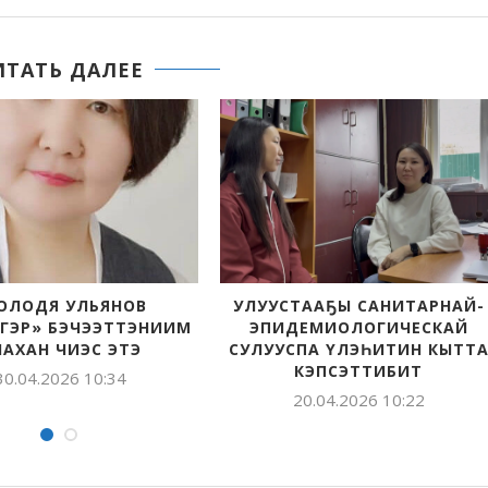
ИТАТЬ ДАЛЕЕ
УЛУУСТААҔЫ САНИТАРНАЙ-
БЫРАЙЫА
ЭПИДЕМИОЛОГИЧЕСКАЙ
КӨМҮСКЭННИЛЭ
СУЛУУСПА ҮЛЭҺИТИН КЫТТА
НЭДИЭЛЭЛЭЭХ Ү
КЭПСЭТТИБИТ
16.04.2026 
20.04.2026 10:22