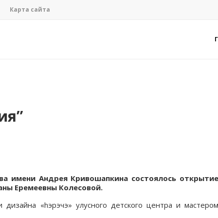
Карта сайта
ия”
тва имени Андрея Кривошапкина состоялось открыти
аны Еремеевны Колесовой
.
 дизайна «hэрэчэ» улусного детского центра и мастеро