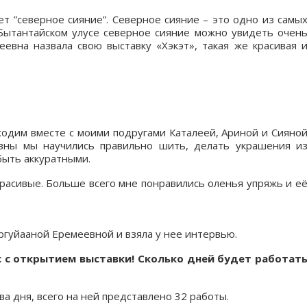
ет ”северное сияние”. Северное сияние – это одно из самы
-Бытантайском улусе северное сияние можно увидеть очен
еевна назвала свою выставку «Хэкэт», такая же красивая 
ходим вместе с моими подругами Каталеей, Ариной и Сияно
вны мы научились правильно шить, делать украшения и
 быть аккуратными.
красивые. Больше всего мне понравились оленья упряжь и е
ргуйааной Еремеевной и взяла у нее интервью.
с с открытием выставки! Сколько дней будет работат
ва дня, всего на ней представлено 32 работы.