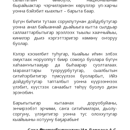
бырайыактар чэрчилэринэн көрүллэр үп-харчы
уонна бэйэбит кыахпыт – барыта баар.
Бүгүн биһиги тутаах сорукпутунан дойдубутугар
уонна анал байыаннай дьайыыга кытта сылдьар
саллааттарбытыгар эрэллээх тыылы хааччыйыы,
кинилэр дьиэ кэргэттэригэр көмөнү оҥоруу
буолар.
Кэлэр кэскилбит туһугар, Кыайыы иһин элбэх
омуктаах норуоппут биир сомоҕо буолара бүгүн
хаһааҥҥытааҕар да быһаарар суолталаах.
Ыарахаттары туоруурбутугар, сыалбытын
ситиһэрбитигэр түмсүүлээх буоларбыт, Ийэ
дойдубутугар тапталбыт уонна күүрээннээх
үлэбит, күүстээх санаабыт төһүү буолуо диэн
эрэнэбин.
Барыгытыгар кытаанах доруобуйаны,
энчирээбэт эрчими, саҥа ситиһиилэри, дьолу-
соргуну, үлэҕитигэр уонна тус олоххутугар
кыайыыны-хотууну баҕарабын!
Саха Өрөспүүбүлүкэтин Ил Дархана А.С.