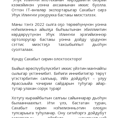
кээмэйинэн уонна ахсаанынан иккис буолла.
Оттон IТ-өҥөлөр экспортарыгар Сахабыт сирэ
Уһук Илиҥҥи уокурукка бастакы миэстэлээх.
Маны тэҥэ 2022 сылга оҕо төрөөһүнүнэн уонна
нэһилиэнньэ айылҕа быһыытынан эбиллиитин
көрдөрүүтүнэн Уһук Илиҥҥи эрэгийиэннэр
ортолоругар бастакы уонна дойду үрдүнэн
сэттис миэстэҕэ тахсыбыппыт дьоһун
суолталаах.
Күндү Сахабыт сирин олохтоохторо!
Быйыл өрөспүүбүлүкэбит иккис үйэтин маҥнайгы
сылыгар үктэннибит. Биһиги иннибитигэр төрүт
үгэстэрбитин салгыыр, Ийэ дойдубут – улуу
Арассыыйа чэчирии сайдарын туһугар айар-
тутар улахан сорук турар!
Хотугу кыраайбытын салгыы сайыннарар дьоһун
былааннаахпыт. Ити үлэ, бастатан туран,
Сахабыт сирин нэһилиэнньэтин олоҕун
тупсарыыга туһуланар. Ону ситиһэргэ дойдубут
салалтатын өйөбүлэ, национальнай