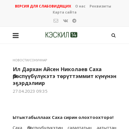
ВЕРСИЯ ДЛЯ СЛАБОВИДЯЩИХ
О нас
Реквизиты
Карта сайта
НОВОСТИ/СОНУННАР
Ил Дархан Айсен Николаев Саха
Өрөспүүбүлүкэтэ төрүттэммит күнүнэн
эҕэрдэлиир
27.04.2023 09:35
Ытыктабыллаах Саха сирин олохтоохторо!
Саха Өрөспүүбүлүкэтин салалтатын аатыттан