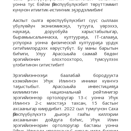
уонна тус бэйэм Өрөспүүбүлүкэбит төрүттэммит
күнүнэн итиитик-истиҥник эҕэрдэлиибин!
Ааспыт сылга өрөспүүбүлүкэбит сүүс сыллаах
үбүлүөйүн экэниэмикэҕэ, тутууга, үөрэххэ,
наукаҕа, доруобуйа харыстабылыгар,
бырамыысалыннаска, култуураҕа, IТ-салааҕа,
успуорка уонна физическэй култуураҕа үрдүк
ситиһиилэрдээх көрүстүбүт. Бу маны барытын
биһиги, Улуу Арассыыйа саамай бөдөҥ
эрэгийиэнин олохтоохторо, түмсүүлээх
үлэбитинэн ситистибит!
Эрэгийиэннээҕи баалабай бородуукта
кээмэйинэн Уһук Илиҥҥэ инники күөҥҥэ
таҕыстыбыт. Арассыыйа инвестицияҕа
килиимэтин национальнай рейтинигэр
эрэгийиэннэр ортолоругар 13-с уонна Уһук
Илиҥҥэ 2-с миэстэҕэ тахсан, 15 бастыҥ
ахсааныгар киирдибит. 2022 сыл түмүгүнэн Саха
Өрөспүүбүлүкэтэ дьиэҕэ гааһы киллэрии
ахсаанынан дойдуга бэһис, Уһук Илин
эрэгийиэннэрин ортолоругар бастакы уонна
“Уһук Илиҥҥи ипотеканан” кирэдьиити биэрии