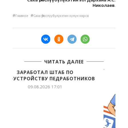
Николаев
.
#
#
Главное
Саха Өрөспүүбүлүкэтин күнүн көрсө
ЧИТАТЬ ДАЛЕЕ
КОВ