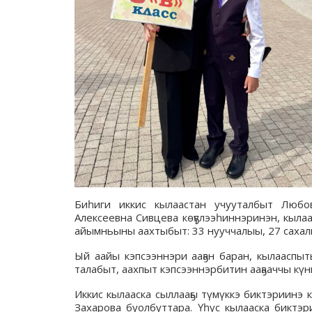
Биһиги иккис кылаастан учууталбыт Любо
Алексеевна Сивцева көҕүлээһиннэринэн, кыла
айымньыны аахтыбыт: 33 нууччалыы, 27 сахал
Ый аайы кэпсээннэри ааҕан баран, кылааспы
талабыт, аахпыт кэпсээннэрбитин ааҕааччы күн
Иккис кылааска сыллааҕы түмүккэ биктэриин
Захарова буолбуттара. Үһүс кылааска биктэ