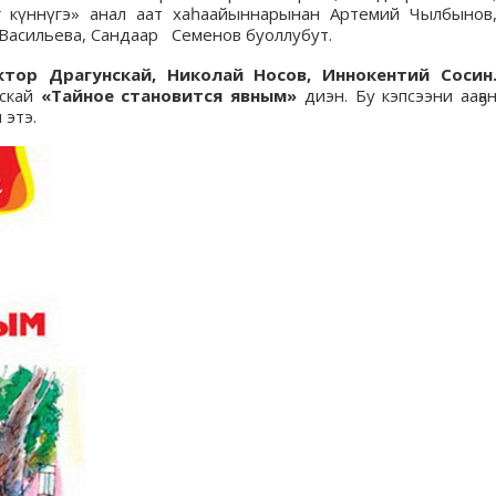
ҥ күннүгэ» анал аат хаһаайыннарынан Артемий Чылбынов
Васильева, Сандаар Семенов буоллубут.
тор Драгунскай, Николай Носов, Иннокентий Сосин
нскай
«Тайное становится явным»
диэн. Бу кэпсээни ааҕа
 этэ.