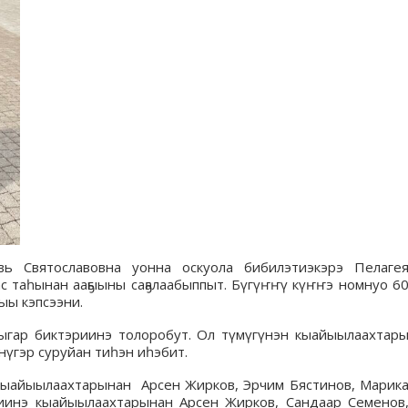
вь Святославовна уонна оскуола бибилэтиэкэрэ Пелаге
ас таһынан ааҕыыны саҕалаабыппыт. Бүгүҥҥү күҥҥэ номнуо 6
ыы кэпсээни.
тыгар биктэриинэ толоробут. Ол түмүгүнэн кыайыылаахтар
нүгэр суруйан тиһэн иһэбит.
э кыайыылаахтарынан Арсен Жирков, Эрчим Бястинов, Марик
риинэ кыайыылаахтарынан Арсен Жирков, Сандаар Семенов