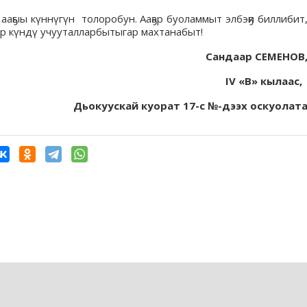
ааҕыы күннүгүн толоробун. Ааҕар буоламмыт элбэҕи биллибит
р күндү учууталларбытыгар махтанабыт!
Сандаар СЕМЕНОВ
IV
«
В
»
кылаа
c
Дьокуускай куорат 17-с №-дээх оскуолат