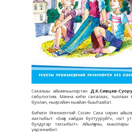
Сахалыы айымньылартан
Д.К.Сивцев-Суо
сөбүлээтим. Манна киһи саҥалаах, тыллаах
буолан, ньирэйин кыайан быыһаабат.
Биһиги Иннокентий Сосин Саха сирин айылҕ
аахтыбыт: «Баҕа хайдах бултууруй?», «Ыт у
булдугар тахсыбыт». Айылҕаны, кыыллары
үөрэннибит.