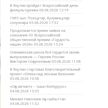
В Якутии пройдет Всероссийский день
физкультурника
06.08.2026 12:19
1965 сыл. Походтар, булумньулар
сонуннара
05.08.2026 17:32
Продолжается прием заявок на
соискание VII Всероссийской
общественной премии «Гордость
нации-2026»
05.08.2026 15:24
Олекминская школа №4 гордится своим
выпускником — Героем России
Виктором Софроновым
05.08.2026 11:08
В Якутии стартовал благотворительный
проект «Опека над лесным бизоном»
05.08.2026 10:58
«Оҕо иитиитэ – тыын боппуруос»
04.08.2026 15:35
Михаил Николаев оҕо сааһыттан
04.08.2026 11:32