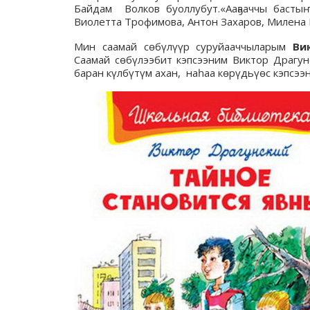
Байдам Волков буоллубут.«Ааҕааччы басты
Виолетта Трофимова, Антон Захаров, Милена 
Мин саамай сөбүлүүр суруйааччыларым
Вик
Саамай сөбүлээбит кэпсээним Виктор Драгу
баран күлбүтүм ахан, наһаа көрүдьүөс кэпсээн