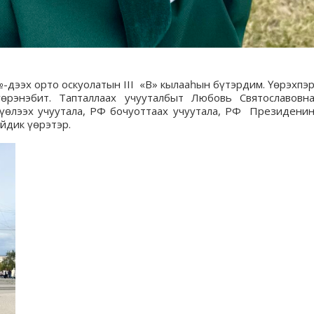
№-дээх орто оскуолатын III «В» кылааһын бүтэрдим. Үөрэхпэ
үөрэнэбит. Тапталлаах учууталбыт Любовь Святославовн
түөлээх учуутала, РФ бочуоттаах учуутала, РФ Президени
эйдик үөрэтэр.