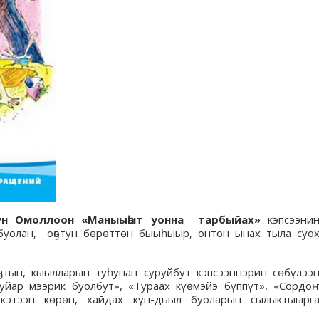
рун Омоллоон «Маныыһыт уонна тарбыйах»
кэпсээни
 буолан, оҕотун бөрөттөн быыһыыр, онтон ынах тыла суо
атын, кыылларын туһунан суруйбут кэпсээннэрин сөбүлээ
туйар мээрик буолбут», «Тураах күөмэйэ бүппүт», «Сордо
 кэтээн көрөн, хайдах күн-дьыл буоларын сылыктыырг