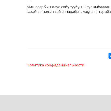
Мин ааҕарбын олус сөбүлүүбүн. Олус кыһаллан 
сахабыт тылын сайыннарабыт. Ааҕыыны тэрийэ
Политика конфиденциальности