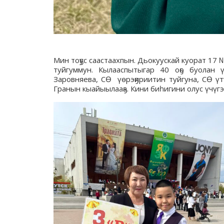
Мин тоҕус саастаахпын. Дьокуускай куорат 17 
туйгуммун. Кылааспытыгар 40 оҕо буолан 
Заровняева, СӨ үөрэҕириитин туйгуна, СӨ ү
Гранын кыайыылааҕа. Кини биһигини олус үчүг