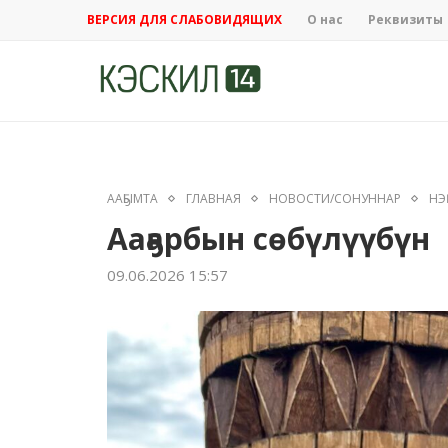
ВЕРСИЯ ДЛЯ СЛАБОВИДЯЩИХ
О нас
Реквизиты
ААҔЫМТА
ГЛАВНАЯ
НОВОСТИ/СОНУННАР
НЭ
Ааҕарбын сөбүлүүбүн
09.06.2026 15:57