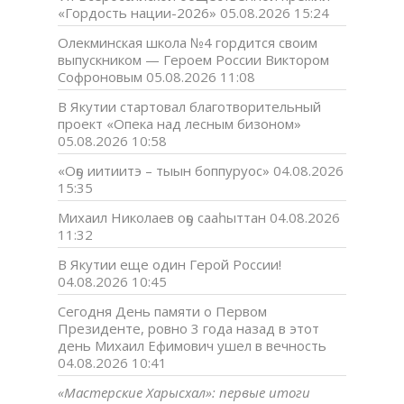
«Гордость нации-2026»
05.08.2026 15:24
Олекминская школа №4 гордится своим
выпускником — Героем России Виктором
Софроновым
05.08.2026 11:08
В Якутии стартовал благотворительный
проект «Опека над лесным бизоном»
05.08.2026 10:58
«Оҕо иитиитэ – тыын боппуруос»
04.08.2026
15:35
Михаил Николаев оҕо сааһыттан
04.08.2026
11:32
В Якутии еще один Герой России!
04.08.2026 10:45
Сегодня День памяти о Первом
Президенте, ровно 3 года назад в этот
день Михаил Ефимович ушел в вечность
04.08.2026 10:41
«Мастерские Харысхал»: первые итоги