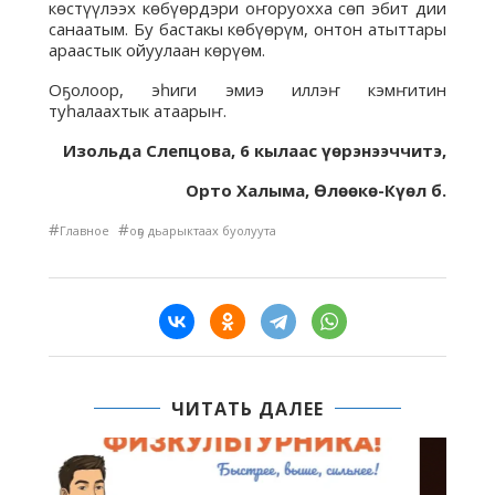
көстүүлээх көбүөрдэри оҥоруохха сөп эбит дии
санаатым. Бу бастакы көбүөрүм, онтон атыттары
араастык ойуулаан көрүөм.
Оҕолоор, эһиги эмиэ иллэҥ кэмҥитин
туһалаахтык атаарыҥ.
Изольда Слепцова, 6 кылаас үөрэнээччитэ,
Орто Халыма, Өлөөкө-Күөл б.
#
#
Главное
оҕо дьарыктаах буолуута
ЧИТАТЬ ДАЛЕЕ