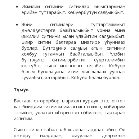
Иккилии ситиини ситиилэр быыстарынан
эрийэн туттарабыт. Көбүөрбүтүн салҕыыбыт.
Эбии ситиилэри туттартааммыт
дьөлөҕөстөргө баайталыыбыт уонна эмиэ
иккилии ситиини ылан үлэбитин салҕыыбыт.
Биир ситии балтараа миэтирэ уһуннаах
буолар. Бүттэҕинэ салҕыы атын ситиини
холбуу тутаммыт баайталыыбыт. Үлэбит
бүттэҕинэ ситиилэрбитин сүөртэлиибит
көстүбэт гына иннэннэн тигэбит. Көбүөр
бэлэм буоллаҕына итии мыылалаах ууннан
сууйабыт, хатарабыт. Көбүөр бэлэм буолла.
Түмүк
Бастаан оҥорорбор ыарахан курдук этэ, онтон
хас биирдии ситиини иилэн истэххинэ, көбүөрүм
тэнийэн, улаатан иһэриттэн сөбүлээн, тартаран
испитим.
Сылгы сиэлэ наһаа элбэх араастардаах эбит. Ол
өҥнөрү наардаан, ойуулаан дьэрэкээн