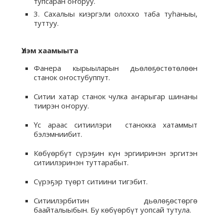
тупсаран оҥоруу.
3. Сахалыы киэргэли олоххо таба туһаныы,
туттуу.
Үлэм хаамыыта
Фанера кырыыларын дьөлөҕөстөтөлөөн
станок оҥостубуппут.
Ситии хатар станок чулка аҥарыгар шинаны
тиирэн оҥоруу.
Үс араас ситиилэри станокка хатаммыт
бэлэмниибит.
Көбүөрбүт сүрэҕин күн эргииринэн эргитэн
ситиилэринэн туттарабыт.
Сүрэҕэр түөрт ситиини тигэбит.
Ситиилэрбитин дьөлөҕөстөргө
баайталыыбын. Бу көбүөрбүт уопсай тутула.