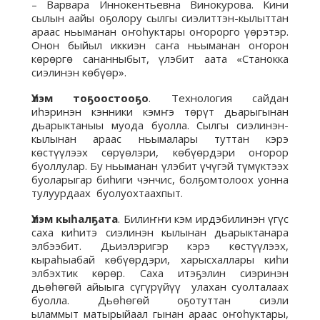
– Варвара Иннокентьевна Винокурова. Кини
сылын аайы оҕолору сылгы сиэлиттэн-кылыттан
араас ньыманан оҥоһуктары оҥорорго үөрэтэр.
Онон быйыл иккиэн саҥа ньыманан оҥорон
көрөргө сананныбыт, үлэбит аата «Станокка
сиэлинэн көбүөр».
Үлэм тоҕоостооҕо
.
Технология сайдан
иһэринэн кэнники кэмҥэ төрүт дьарыгынан
дьарыктаныы муода буолла. Сылгы сиэлинэн-
кылынан араас ньымалары туттан кэрэ
көстүүлээх сөрүөлэри, көбүөрдэри оҥорор
буоллулар. Бу ньыманан үлэбит үчүгэй түмүктээх
буоларыгар биһиги чэнчис, болҕомтолоох уонна
тулуурдаах буолуохтаахпыт.
Үлэм кыһалҕата
. Билиҥҥи кэм ирдэбилинэн үгүс
саха киһитэ сиэлинэн кылынан дьарыктанара
элбээбит. Дьиэлэригэр кэрэ көстүүлээх,
кыраһыабай көбүөрдэри, харысхаллары киһи
элбэхтик көрөр. Саха итэҕэлин сиэринэн
дьөһөгөй айыыга сүгүрүйүү улахан суолталаах
буолла. Дьөһөгөй оҕотуттан сиэли
ыламмыт матырыйаал гынан араас оҥоһуктары,