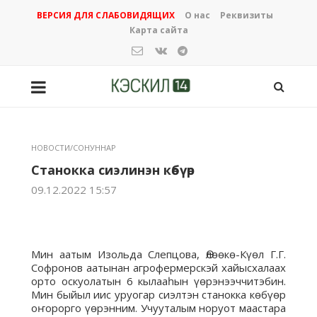
ВЕРСИЯ ДЛЯ СЛАБОВИДЯЩИХ
О нас
Реквизиты
Карта сайта
НОВОСТИ/СОНУННАР
Станокка сиэлинэн көбүөр
09.12.2022 15:57
Мин аатым Изольда Слепцова, Өлөөкө-Күөл Г.Г.
Софронов аатынан агрофермерскэй хайысхалаах
орто оскуолатын 6 кылааһын үөрэнээччитэбин.
Мин быйыл иис уруогар сиэлтэн станокка көбүөр
оҥорорго үөрэнним. Учууталым норуот маастара