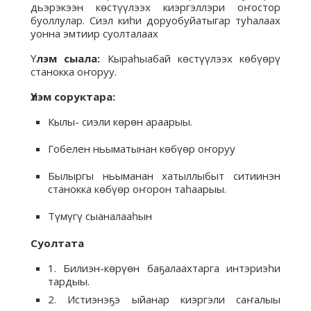
дьэрэкээн көстүүлээх киэргэллэри оҥостор
буоллулар. Сиэл киһи доруобуйатыгар туһалаах
уонна эмтиир суолталаах
Ү
лэм сыала:
Кыраһыабай көстүүлээх көбүөрү
станокка оҥоруу.
Үлэм соруктара:
Кылы- сиэли көрөн араарыы.
Гобелен ньыматынан көбүөр оҥоруу
Былыргы ньыманан хатыллыбыт ситиинэн
станокка көбүөр оҥорон таһаарыы.
Түмүгү сыаналааһын
Суолтата
1. Билиэн-көрүөн баҕалаахтарга интэриэһи
тардыы.
2. Истиэнэҕэ ыйанар киэргэли саҥалыы