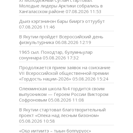
Молодые лидеры Арктики собрались в
Хангаласском районе
07.08.2026 11:53
Дьиэ кэргэнинэн бары бииргэ оттуубут
07.08.2026 11:46
В Якутии пройдет Всероссийский день
физкультурника
06.08.2026 12:19
1965 сыл. Походтар, булумньулар
сонуннара
05.08.2026 17:32
Продолжается прием заявок на соискание
VII Всероссийской общественной премии
«Гордость нации-2026»
05.08.2026 15:24
Олекминская школа №4 гордится своим
выпускником — Героем России Виктором
Софроновым
05.08.2026 11:08
В Якутии стартовал благотворительный
проект «Опека над лесным бизоном»
05.08.2026 10:58
«Оҕо иитиитэ – тыын боппуруос»