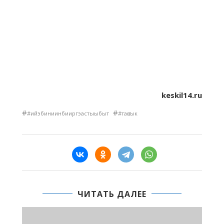
keskil14.ru
#
#
#ийэбиниинбииргэастыыбыт
#таҥсык
ЧИТАТЬ ДАЛЕЕ