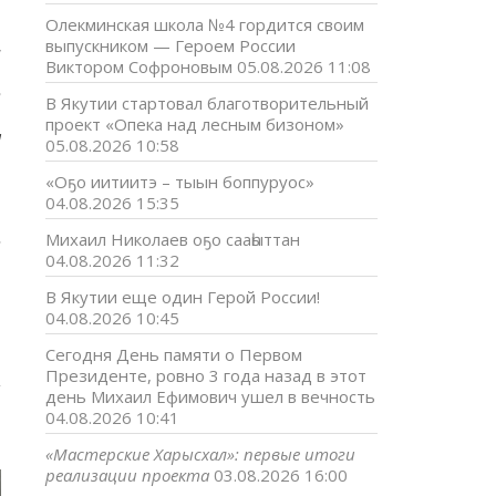
Олекминская школа №4 гордится своим
выпускником — Героем России
н
Виктором Софроновым
05.08.2026 11:08
,
т
В Якутии стартовал благотворительный
,
проект «Опека над лесным бизоном»
а
05.08.2026 10:58
«Оҕо иитиитэ – тыын боппуруос»
04.08.2026 15:35
.
Михаил Николаев оҕо сааһыттан
04.08.2026 11:32
В Якутии еще один Герой России!
04.08.2026 10:45
Сегодня День памяти о Первом
Президенте, ровно 3 года назад в этот
день Михаил Ефимович ушел в вечность
04.08.2026 10:41
«Мастерские Харысхал»: первые итоги
реализации проекта
03.08.2026 16:00