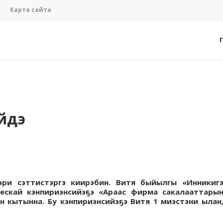
Карта сайта
йдэ
ээри сэттистэргэ киирэбин. Витя быйылгы «Инникиг
ескай кэнпириэнсийэҕэ «Араас фирма сакалааттары
 кытынна. Бу кэнпириэнсийэҕэ Витя 1 миэстэни ылан