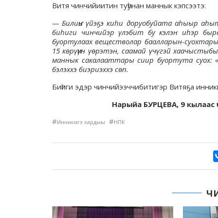
Витя чинчийиитин туһунан маннык кэпсээтэ:
— Билиҥҥи үйэҕэ киһи доруобуйата аһыыр аһы
биһиги чинчийэр үлэбит бу кэлэн иһэр бы
буортулаах веществолар баалларын-суохтарын
15 көрүҥүн үөрэтэн, саамай үчүгэй хаачыстыбы
маннык сакалааттары сиир буортута суох: «В
бэлэххэ биэриэххэ сөп.
Биһиги эдэр чинчийээччибитигэр Витяҕа инники
Нарыйа БУРЦЕВА, 9 кылаас 
#
#
Инникигэ хардыы
НПК
Ч
ТЕЛИ О