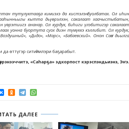
ттан тутулуктааҕа кимиэхэ да кистэлэҥ буолбатах. Ол иһи
рааһынньыгы кытта дьүөрэлээн, сакалаат хаачыстыбатын
 үөрэтиигэ ананар. Ол курдук, биһиги үлэбитигэр сакалаа
лаах уонна буортута суох диэн түмүккэ кэллибит. Ол курдук
оздушный», «Дидо», «Марс», «Бабаевский». Онон Саҥа дьылг
 да өттүгэр ситиһиилэри баҕарабыт.
үөрэнээччитэ, «Саһарҕа» эдкорпост кэрэспэндьиэнэ, Эҥэ
ИТАТЬ ДАЛЕЕ