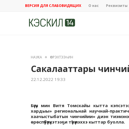
ВЕРСИЯ ДЛЯ СЛАБОВИДЯЩИХ
О нас
Реквизиты
НАУКА
ҮӨРЭХТЭЭҺИН
Сакалааттары чинчи
22.12.2022 19:33
Бүгүн мин Витя Томскайы кытта кэпсэт
хардыы» региональнай научнай-практич
хаачыстыбатын чинчийии» диэн тиэмэнэн
өрөспүүбүлүкэтээҕи түһүмэххэ кыттар буолла.