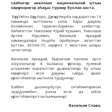
сааһыгар аналлаах национальнай ытыы
көрүҥнэригэр аһаҕас турнир буолан ааста.
Бүлүү, Үөһээ Бүлүү, Хоро, Дүллүкү, Нюрба сирдэриттэн 14
хамаанда кыттыыны ылла. Бары даҕаны
бэлэмнэнэн, тэринэн-бэринэн кэлбиттэр.
Биһигиттэн Николаев Юрий Кузьмич, Николаев
Артём Юрьевич, Васильев Аркадий
хамаандалара Ньурба оройуонун аатыттан
кыттан, БЕЛКА-ПС көрүҥҥэ 1 миэстэни ылары
ситистилэр.
Васильев Аркадий, быраатым Хаҥалас орто
оскуолатыгар 8 кылааска үөрэнэр, пулевой
ытыыннан кыратыттан дьарыктанар. Бу ытыы
көрүҥнэрэ өссө даҕаны сайда, араас
күрэхтэһиилэр ыытылла турдуннар.
Бэйбит дьоннорбутун ситиһиилэринэн
эҕэрдэлиибит, уонна өссө да элбэх
күрэхтэһиилэргэ кытынныннар!
Васильев Слава,