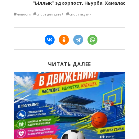
“Ыллык” эдкорпост, Ньурба, Хаҥалас
#
#
#
новости
спорт для детей
спорт якутии
ЧИТАТЬ ДАЛЕЕ