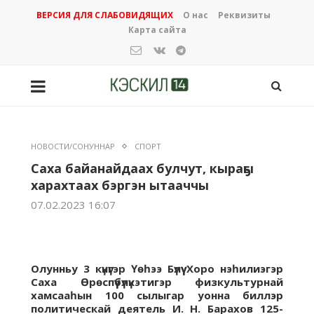
ВЕРСИЯ ДЛЯ СЛАБОВИДЯЩИХ
О нас
Реквизиты
Карта сайта
НОВОСТИ/СОНУННАР
СПОРТ
Саха байанайдаах булчут, кыраҕы
харахтаах бэргэн ытааччы
07.02.2023 16:07
Олунньу 3 күнүгэр Үөһээ Бүлүү Хоро нэһилиэгэр
Саха Өрөспүүбүлүкэтигэр физкультурнай
хамсааһын 100 сылыгар уонна биллэр
политическай деятель И. Н. Барахов 125-