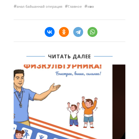
#
#
#
анал байыаннай операция
Главное
көмө
ЧИТАТЬ ДАЛЕЕ