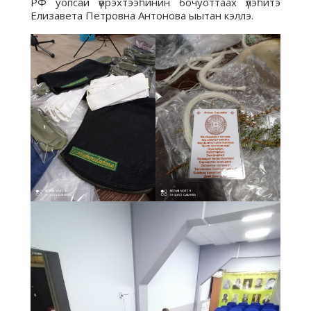
РФ уопсай үөрэхтээһинин бочуоттаах үлэһитэ
Елизавета Петровна Антонова ыытан кэллэ.