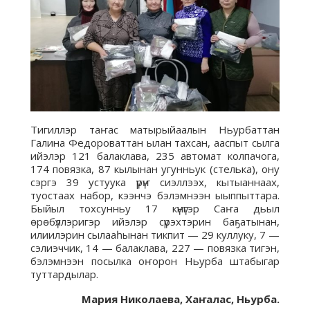
Тигиллэр таҥас матырыйаалын Ньурбаттан
Галина Федороваттан ылан тахсан, ааспыт сылга
ийэлэр 121 балаклава, 235 автомат колпачога,
174 повязка, 87 кылынан угунньук (стелька), ону
сэргэ 39 устуука үрүҥ сиэллээх, кытыаннаах,
туостаах набор, кээнчэ бэлэмнээн ыыппыттара.
Быйыл тохсунньу 17 күнүгэр Саҥа дьыл
өрөбүллэригэр ийэлэр сүрэхтэрин баҕатынан,
илиилэрин сылааһынан тикпит — 29 куллуку, 7 —
сэлиэччик, 14 — балаклава, 227 — повязка тигэн,
бэлэмнээн посылка оҥорон Ньурба штабыгар
туттардылар.
Мария Николаева, Хаҥалас, Ньурба.