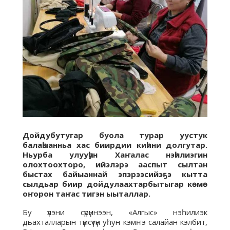
Дойдубутугар буола турар уустук
балаһыанньа хас биирдии киһини долгутар.
Ньурба улууһун Хаҥалас нэһилиэгин
олохтоохторо, ийэлэрэ ааспыт сылтан
быстах байыаннай эпэрээсийэҕэ кытта
сылдьар биир дойдулаахтарбытыгар көмө
оҥорон таҥас тигэн ыыталлар.
Бу үлэни сүрүннээн, «Алгыс» нэһилиэк
дьахталларын түмсүүтүн уһун кэмҥэ салайан кэлбит,