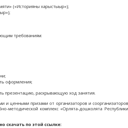
мяти» («Историяны харыстыыр»);
ыр»);
ующим требованиям:
ни;
сть оформления;
ть презентацию, раскрывающую ход занятия.
и и ценными призами от организаторов и соорганизаторо
бно-методической комплекс «Орлята-дошколята Республик
о скачать по этой ссылке: