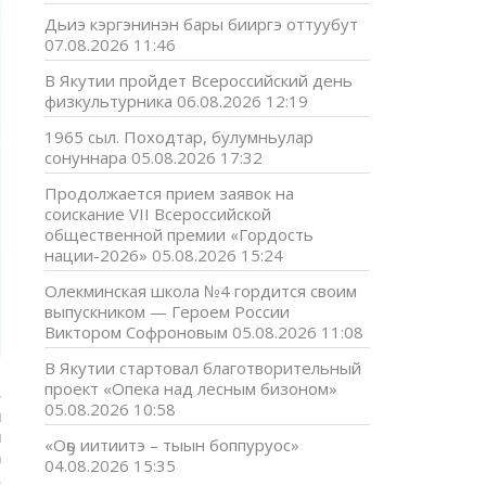
Дьиэ кэргэнинэн бары бииргэ оттуубут
07.08.2026 11:46
В Якутии пройдет Всероссийский день
физкультурника
06.08.2026 12:19
1965 сыл. Походтар, булумньулар
сонуннара
05.08.2026 17:32
Продолжается прием заявок на
соискание VII Всероссийской
общественной премии «Гордость
нации-2026»
05.08.2026 15:24
Олекминская школа №4 гордится своим
выпускником — Героем России
Виктором Софроновым
05.08.2026 11:08
В Якутии стартовал благотворительный
проект «Опека над лесным бизоном»
»
05.08.2026 10:58
и
и
«Оҕо иитиитэ – тыын боппуруос»
а
04.08.2026 15:35
.