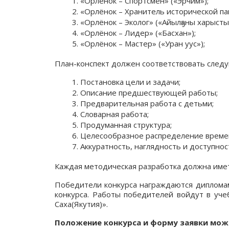
«Орлёнок – Спортсмен» («Эрчим»);
«Орлёнок – Хранитель исторической па
«Орлёнок – Эколог» («Айылҕаны харысты
«Орлёнок – Лидер» («Басхан»);
«Орлёнок – Мастер» («Уран уус»);
План-конспект должен соответствовать след
Постановка цели и задачи;
Описание предшествующей работы;
Предварительная работа с детьми;
Словарная работа;
Продуманная структура;
Целесообразное распределение време
Аккуратность, наглядность и доступно
Каждая методическая разработка должна име
Победители конкурса награждаются дипломам
конкурса. Работы победителей войдут в уче
Саха(Якутия)».
Положение конкурса и форму заявки можн