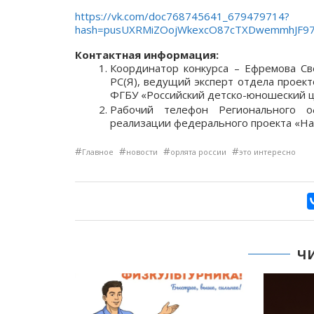
https://vk.com/doc768745641_679479714?
hash=pusUXRMiZOojWkexcO87cTXDwemmhJF97
Контактная информация:
Координатор конкурса –
Ефремова Св
РС(Я), ведущий эксперт отдела проект
ФГБУ «Российский детско-юношеский це
Рабочий телефон Регионального о
реализации федерального проекта «Нав
#
#
#
#
Главное
новости
орлята россии
это интересно
Ч