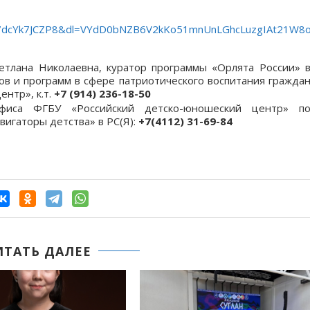
dcYk7JCZP8&dl=VYdD0bNZB6V2kKo51mnUnLGhcLuzgIAt21W8o
етлана Николаевна, куратор программы «Орлята России» 
ов и программ в сфере патриотического воспитания гражда
нтр», к.т.
+7 (914) 236-18-50
фиса ФГБУ «Российский детско-юношеский центр» п
игаторы детства» в РС(Я):
+7(4112) 31-69-84
ИТАТЬ ДАЛЕЕ