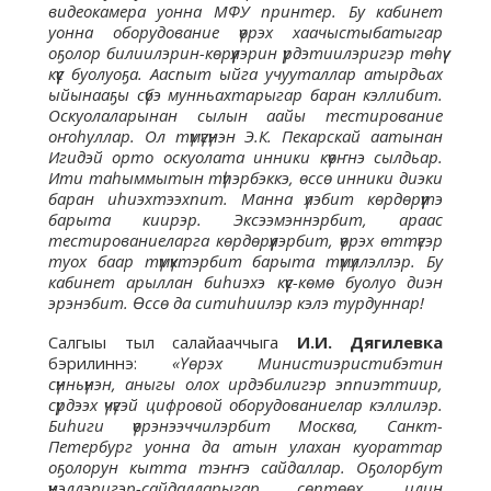
видеокамера уонна МФУ принтер. Бу кабинет
уонна оборудование үөрэх хаачыстыбатыгар
оҕолор билиилэрин-көрүүлэрин үрдэтиилэригэр төһүү
күүс буолуоҕа. Ааспыт ыйга учууталлар атырдьах
ыйынааҕы сүбэ мунньахтарыгар баран кэллибит.
Оскуолаларынан сылын аайы тестирование
оҥоһуллар. Ол түмүгүнэн Э.К. Пекарскай аатынан
Игидэй орто оскуолата инники күөҥнэ сылдьар.
Ити таһыммытын түһэрбэккэ, өссө инники диэки
баран иһиэхтээхпит. Манна үлэбит көрдөрүүтэ
барыта киирэр. Эксээмэннэрбит, араас
тестированиеларга көрдөрүүлэрбит, үөрэх өттүгэр
туох баар түмүктэрбит барыта түмүллэллэр. Бу
кабинет арыллан биһиэхэ күүс-көмө буолуо диэн
эрэнэбит. Өссө да ситиһиилэр кэлэ турдуннар!
Салгыы тыл салайааччыга
И.И. Дягилевка
бэрилиннэ:
«Үөрэх Министиэристибэтин
сүнньүнэн, аныгы олох ирдэбилигэр эппиэттиир,
сүрдээх үчүгэй цифровой оборудованиелар кэллилэр.
Биһиги үөрэнээччилэрбит Москва, Санкт-
Петербург уонна да атын улахан куораттар
оҕолорун кытта тэҥҥэ сайдаллар. Оҕолорбут
үүнэллэригэр-сайдалларыгар сөптөөх, илин