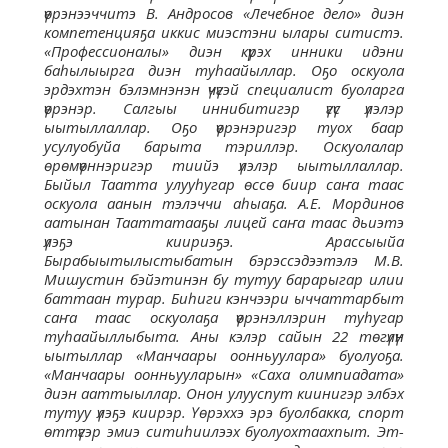
үөрэнээччитэ В. Андросов «Лечебное дело» диэн
компетенцияҕа иккис миэстэни ылары ситистэ.
«Профессионалы» диэн күрэх инники идэни
баһылыырга диэн туһаайыллар. Оҕо оскуола
эрдэхтэн бэлэмнэнэн үчүгэй специалист буоларга
үөрэнэр. Салгыы иннибитигэр үгүс үлэлэр
ыытыллаллар. Оҕо үөрэнэригэр туох баар
усулуобуйа барыта тэриллэр. Оскуолалар
өрөмүөннэригэр тиийэ үлэлэр ыытыллаллар.
Быйыл Таатта улууһугар өссө биир саҥа таас
оскуола аанын тэлэччи аһыаҕа. А.Е. Мординов
аатынан Тааттатааҕы лицей саҥа таас дьиэтэ
үлэҕэ киириэҕэ. Арассыыйа
Бырабыытылыстыбатын бэрэссэдээтэлэ М.В.
Мишустин бэйэтинэн бу тутуу барарыгар илии
баттаан турар. Биһиги кэнчээри ыччаттарбыт
саҥа таас оскуолаҕа үөрэнэллэрин туһугар
туһаайыллыбыта. Аны кэлэр сайын 22 төгүлүн
ыытыллар «Манчаары оонньуулара» буолуоҕа.
«Манчаары оонньууларын» «Саха олимпиадата»
диэн ааттыыллар. Онон улууспут киинигэр элбэх
тутуу үлэҕэ киирэр. Үөрэххэ эрэ буолбакка, спорт
өттүгэр эмиэ ситиһиилээх буолуохтаахпыт. Эт-