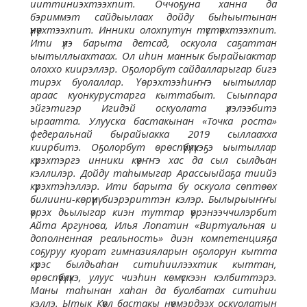
ииттиниэхтээхпит. Оччоҕуна ханна да
бэриммэт сайдыылаах дойду быһыытынан
үүнүөхтээхпит. Инники олохпутун түстүөхтээхпит.
Ити үлэ барыта детсад, оскуола саҕаттан
ыытыллыахтаах. Ол иһин маннык бырайыактар
олоххо киирэллэр. Оҕолорбут сайдалларыгар бигэ
тирэх буолаллар. Үөрэхтээһиҥҥэ ыытыллар
араас куонкурустарга кыттабыт. Сыыппара
эйгэтигэр Игидэй оскуолата үлэлээбитэ
ыраатта. Улууска бастакынан «Точка роста»
федеральнай бырайыакка 2019 сыллаахха
киирбитэ. Оҕолорбут өрөспүүбүлүкэҕэ ыытыллар
күрэхтэргэ инники күөҥҥэ хас да сыл сылдьан
кэллилэр. Дойду таһымыгар Арассыыйаҕа тиийэ
күрэхтэһэллэр. Ити барыта бу оскуола сөптөөх
билиини-көрүүнү биэрэриттэн кэлэр. Былырыыҥҥы
үөрэх дьылыгар киэн туттар үөрэнээччилэрбит
Айта Аргунова, Илья Лопатин «Виртуальная и
дополненная реальность» диэн компетенцияҕа
соҕуруу куорат гимназияларын оҕолорун кытта
күрэс былдьаһан ситиһиилээхтик кыттан,
өрөспүүбүлүкэ, улуус чиэһин көмүскээн кэлбиттэрэ.
Маны таһынан хаһан да буолбатах ситиһии
кэллэ. Ытык Күөл бастакы нүөмэрдээх оскуолатын