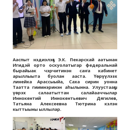
Ааспыт нэдиэлэҕэ Э.К. Пекарскай аатынан
Игидэй орто оскуолатыгар федеральнай
бырайыак чэрчитинэн саҥа кабинет
арыллыыта буолан ааста. Үөрүүлээх
линейка Арассыыйа, Саха сирин уонна
Таатта гиимнэринэн аһылынна. Улуустааҕы
үөрэх салаатыттан салайааччылар
Иннокентий Иннокентьевич Дягилев,
Татьяна Алексеевна Тютрина кэлэн
кыттыыны ыллылар.