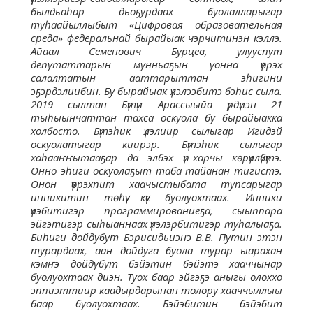
былдьаһар дьоҕурдаах буолалларыгар
туһаайыллыбыт «Цифровая образовательная
среда» федеральнай бырайыак чэрчитинэн кэллэ.
Айаал Семенович Бурцев, улууспут
депутаттарын мунньаҕын уонна үөрэх
салалтатын ааттарыттан эһигини
эҕэрдэлиибин. Бу бырайыак үлэлээбитэ бэһис сыла.
2019 сылтан Бүтүн Арассыыйа үрдүнэн 21
тыһыынчаттан тахса оскуола бу бырайыакка
холбосто. Бүтэһик үлэлиир сылыгар Игидэй
оскуолатыгар киирэр. Бүтэһик сылыгар
хаһааҥҥытааҕар да элбэх үп-харчы көрүллүбүтэ.
Онно эһиги оскуолаҕыт таба тайанан тигистэ.
Онон үөрэхпит хаачыстыбата тупсарыгар
инникитин төһүү күүс буолуохтаах. Инники
үлэбитигэр программированиеҕа, сыыппара
эйгэтигэр сыһыаннаах үлэлэрбитигэр туһалыаҕа.
Биһиги дойдубут Бэрисидьиэнэ В.В. Путин этэн
турардаах, аан дойдуга буола турар ыарахан
кэмҥэ дойдубут бэйэтин бэйэтэ хааччынар
буолуохтаах диэн. Туох баар эйгэҕэ аныгы олоххо
эппиэттиир каадырдарынан толору хааччыллыы
баар буолуохтаах. Бэйэбитин бэйэбит