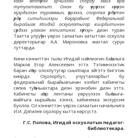
хаан өттүнэн эрчиллэн спорду эмиэ өрө
тутуохтаахпыт. Онон бу үөрүүлээх күнүнэн
эҕэрдэлээн тураммын, үөрэххэ, спортка үрдүктэн
үрдүк ситиһиилэри баҕарабын! Федеральнай
бырайыак Игидэй оскуолатыгар киирбитинэн
сүрдээх улахан эппиэтинэс күүтэр»
диэн туран
Таатта улууһун үөрэх салаатын аатыттан оскуола
директорыгар А.А. Мироновка махтал сурук
туттарда.
Кини кэнниттэн тылы Игидэй нэһилиэгин баһылыга
Марков Егор Алексеевич эттэ. Тэтимнээхтик
баран иһэр олохпутугар сыыппара эйгэтэ бигэтик
киирдэ. Оҕолорбут, учууталларбыт бу
федеральнай бырайыагынан кэлбит кабинеты
сөпкө туһаныахтара диэн эрэнэбин диэн эттэ.
Кабинеты аһар лентаны үөрүүлээх быһыыга-
майгыга кырыйыы кэннэ, кабинекка экскурсия
буолла. Ол кэнниттэн үөрэх салаатын начальнига
И.И. Дягилев оҕолору кытта көрсүстэ.
Г.С. Попова, Игидэй оскуолатын педагог-
библиотекара.