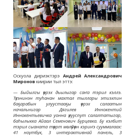
Оскуола дириэктэрэ
Андрей Александрович
Миронов
киирии тыл эттэ:
— Быйылгы үөрэх дьылыгар саҥа тэрил кэллэ.
Түгэнинэн туһанан махтал тыллары этиэхпин
баҕарабын улуустааҕы үөрэх салаатын
начальнигар Дягилев Иннокентий
Иннокентьевичка уонна үлууспут салалтатыгар,
баһылыкка Айаал Семенович Бурцевка. Бу кэлбит
тэрил сыаната түөрт мөлүйүөн кэриҥэ сууммалаах:
41 ноутбук, 3 интерактивнай панель, 3