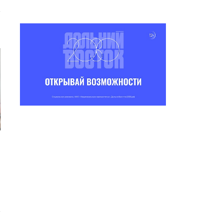
ССКАЖИ О ГЛАВНОМ»:
СӨПТӨӨХ РЕЖИМ — ДОРУОБУ
ЕСТВЕННОЕ ОТКРЫТИЕ
МЭКТИЭТЭ
СМЕНЫ
07.04.2026 14:48
09.04.2026 21:53