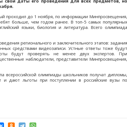
ы свои даты его проведения для всех предметов, н
кабря.
рый проходил до 1 ноября, по информации Минпросвещения
ребят больше, чем годом ранее. В топ-5 самых популярны
глийский языки, биология и литература. Всего олимпиад
оведения регионального и заключительного этапов: задани
анных средствами видеозаписи. Устные ответы тоже буду
боты будут проверять не менее двух экспертов. Пр
щественные наблюдатели, представители Минпросвещения
па всероссийской олимпиады школьников получат дипломы
т и дают льготы при поступлении в российские вузы п