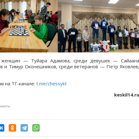
и женщин — Туйара Адамова, среди девушек — Сайаан
в и Тимур Оконешников, среди ветеранов — Петр Яковлев
м на ТГ-канале:
t.me/chessykt
keskil14.r
хматы