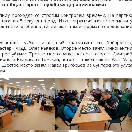
, сообщает пресс-служба Федерации шахмат.
пиду проходят со строгим контролем времени. На парти
плюс по 5 секунд на ход. Из-за ограниченности времени 
ок и эти особенности делают такой формат соревновани
частник Кубка, известный шахматист из Хабаровска
 мастер ФИДЕ
Олег Рычков.
Второе место занял Иннокенти
республики. Третье место занял ветеран спорта, Дмитри
рного Владислав Томский, пятое — школьник из Улан-Удэ
. Шестое место занял Павел Григорьев из Сунтарского улус
ми.