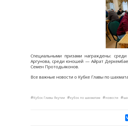
Специальными призами награждены: сред
Аргунова, среди юношей — Айрат Деркембае
Семен Протодьяконов.
Все важные новости о Кубке Главы по шахмата
#
#
#
#
Кубок Главы Якутии
кубок по шахматам
новости
ша