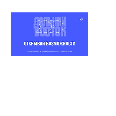
а
,
u