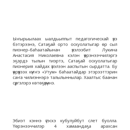
Ыҥырыылаах ыалдьыппыт педагогическай үлэ
бэтэрээнэ, Сатаҕай орто оскуолатыгар өр сыл
пионер-баһаатайынан үлэлээбит Лукина
Анастасия Николаевна кэлэн үөрэнээччилэргэ
эҕэрдэ тылын тиэртэ, Сатаҕай оскуолатыгар
пионерия хайдах үлэлээн ааспытын сырдатта. Бу
үөрүүлээх күҥҥэ «Утум» баһаатайдар этэрээттэрин
саҥа чилиэннэрэ талылыннылар. Хаалтыс баанан
сүргэлэрэ көтөҕүлүннэ.
Эбиэт кэннэ үгэскэ кубулуйбут слет буолла.
Үөрэнээччилэр 4 хамаандаҕа арахсан