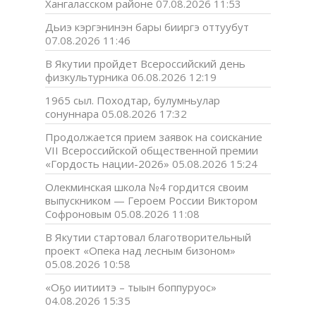
Хангаласском районе
07.08.2026 11:53
Дьиэ кэргэнинэн бары бииргэ оттуубут
07.08.2026 11:46
В Якутии пройдет Всероссийский день
физкультурника
06.08.2026 12:19
1965 сыл. Походтар, булумньулар
сонуннара
05.08.2026 17:32
Продолжается прием заявок на соискание
VII Всероссийской общественной премии
«Гордость нации-2026»
05.08.2026 15:24
Олекминская школа №4 гордится своим
выпускником — Героем России Виктором
Софроновым
05.08.2026 11:08
В Якутии стартовал благотворительный
проект «Опека над лесным бизоном»
05.08.2026 10:58
«Оҕо иитиитэ – тыын боппуруос»
04.08.2026 15:35