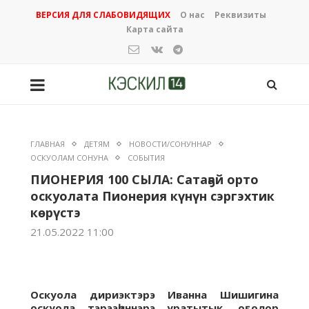
ВЕРСИЯ ДЛЯ СЛАБОВИДЯЩИХ
О нас
Реквизиты
Карта сайта
ГЛАВНАЯ
ДЕТЯМ
НОВОСТИ/СОНУННАР
ОСКУОЛАМ СОНУНА
СОБЫТИЯ
ПИОНЕРИЯ 100 СЫЛА: Сатаҕай орто
оскуолата Пионерия күнүн сэргэхтик
көрүстэ
21.05.2022 11:00
Оскуола дириэктэрэ Иванна Шишигина
оскуола тэрээһиннэрэ уратытык, оҕолор