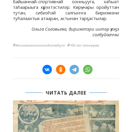
байыаннай-спортивнай оонньууга, хаһыат
таһаарыыга күрэхтэстилэр. Көрү-нары оройуттан
тутан, сибиэһэй салгыҥҥа бириэмэни
туһалаахтык атааран, астынан тарҕастылар.
Ольга Соловьева, дириэктэри иитэр үлэҕэ
солбуйааччы
#
#
#кэскиллээхолоххобэлэмбуол
100 лет пионерии
ЧИТАТЬ ДАЛЕЕ