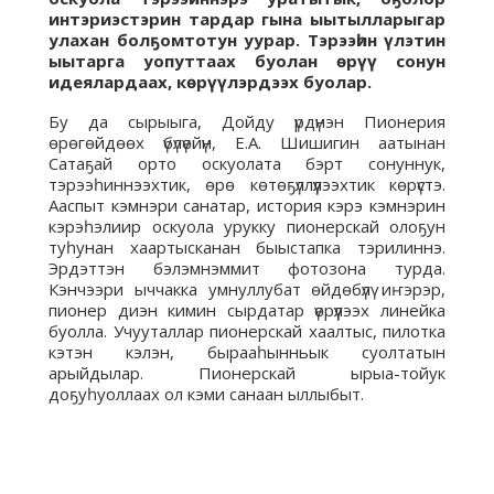
интэриэстэрин тардар гына ыытылларыгар
улахан болҕомтотун уурар. Тэрээһин үлэтин
ыытарга уопуттаах буолан өрүү сонун
идеялардаах, көрүүлэрдээх буолар.
Бу да сырыыга, Дойду үрдүнэн Пионерия
өрөгөйдөөх үбүлүөйүн, Е.А. Шишигин аатынан
Сатаҕай орто оскуолата бэрт сонуннук,
тэрээһиннээхтик, өрө көтөҕүллүүлээхтик көрүстэ.
Ааспыт кэмнэри санатар, история кэрэ кэмнэрин
кэрэһэлиир оскуола урукку пионерскай олоҕун
туһунан хаартысканан быыстапка тэрилиннэ.
Эрдэттэн бэлэмнэммит фотозона турда.
Кэнчээри ыччакка умнуллубат өйдөбүлү иҥэрэр,
пионер диэн кимин сырдатар үөрүүлээх линейка
буолла. Учууталлар пионерскай хаалтыс, пилотка
кэтэн кэлэн, бырааһынньык суолтатын
арыйдылар. Пионерскай ырыа-тойук
доҕуһуоллаах ол кэми санаан ыллыбыт.