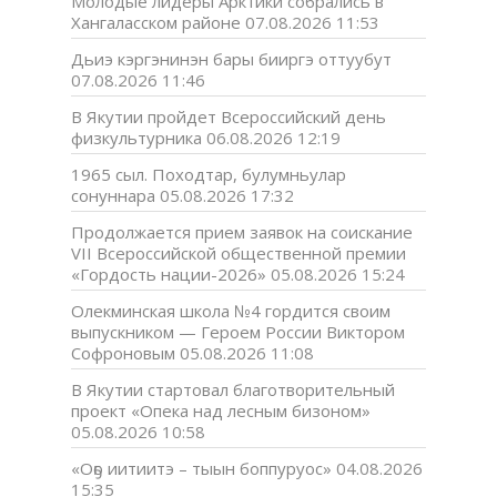
Молодые лидеры Арктики собрались в
Хангаласском районе
07.08.2026 11:53
Дьиэ кэргэнинэн бары бииргэ оттуубут
07.08.2026 11:46
В Якутии пройдет Всероссийский день
физкультурника
06.08.2026 12:19
1965 сыл. Походтар, булумньулар
сонуннара
05.08.2026 17:32
Продолжается прием заявок на соискание
VII Всероссийской общественной премии
«Гордость нации-2026»
05.08.2026 15:24
Олекминская школа №4 гордится своим
выпускником — Героем России Виктором
Софроновым
05.08.2026 11:08
В Якутии стартовал благотворительный
проект «Опека над лесным бизоном»
05.08.2026 10:58
«Оҕо иитиитэ – тыын боппуруос»
04.08.2026
15:35