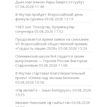
Дьиэ кэргэнинэн бары бииргэ оттуубут
07.08.2026 11:46
В Якутии пройдет Всероссийский день
физкультурника
06.08.2026 12:19
1965 сыл. Походтар, булумньулар
сонуннара
05.08.2026 17:32
Продолжается прием заявок на соискание
VII Всероссийской общественной премии
«Гордость нации-2026»
05.08.2026 15:24
Олекминская школа №4 гордится своим
выпускником — Героем России Виктором
Софроновым
05.08.2026 11:08
В Якутии стартовал благотворительный
проект «Опека над лесным бизоном»
05.08.2026 10:58
«Оҕо иитиитэ – тыын боппуруос»
04.08.2026
15:35
Михаил Николаев оҕо сааһыттан
04.08.2026