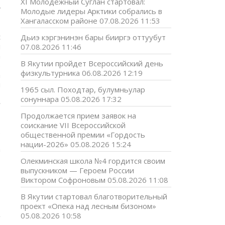
XI Молодёжный Суглан стартовал:
О
Молодые лидеры Арктики собрались в
т
Хангаласском районе
07.08.2026 11:53
э
с
Дьиэ кэргэнинэн бары бииргэ оттуубут
ы
07.08.2026 11:46
а
В Якутии пройдет Всероссийский день
э
физкультурника
06.08.2026 12:19
а
н
1965 сыл. Походтар, булумньулар
сонуннара
05.08.2026 17:32
т
Продолжается прием заявок на
соискание VII Всероссийской
.
общественной премии «Гордость
нации-2026»
05.08.2026 15:24
а
Олекминская школа №4 гордится своим
выпускником — Героем России
Виктором Софроновым
05.08.2026 11:08
В Якутии стартовал благотворительный
проект «Опека над лесным бизоном»
05.08.2026 10:58