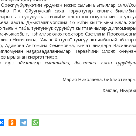
аха Өрөспүүбүлүкэтин үрдүнэн иккис сылын ыытыллар
ОЛОҤХ
һэ П.А. Ойуунускай саха норуотугар киэҥник биллиби
ларыттан сурулунна, тиэкиһи олохтоох оскуола иитэр үлэҕ
ьева аахта. Дьыктааҥҥа уопсайа 16 киһи кыттыыны ылла. Ха
хо тылын таба, туйгуннук суруйбут кыттааччылар Дипломнар
аҕааччыларбыт, нэһилиэк олохтоохторо Светлана Прокопьевн
алина Никитична, “Алаас Хотуна” түмсүү актыыбынай эбэлэр
), Адамова Антонина Семеновна, ыччат лиидэрэ Васильев
ипломунан наҕараадаланнылар. Тэрээһини Олоҥхо күнүнэ
лев ырыанан киэргэттилэр.
 кэрэ эйгэтигэр кыттыһан, дьыктаан кэлэн суруйбу
Мария Николаева, библиотекарь
Хаҥалас, Ньурб