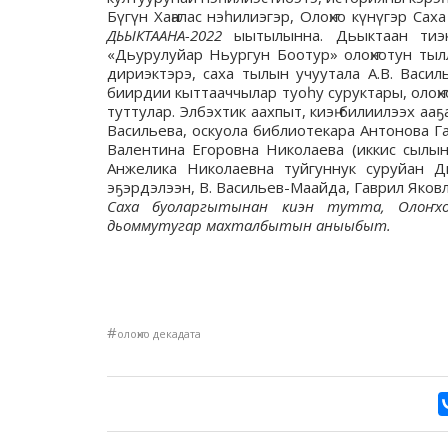
Бүгүн Хаҥалас нэһилиэгэр, Олоҥхо күнүгэр С
ДЬЫКТААНА-2022
ыытылынна. Дьыктаан тиэки
«Дьурулуйар Ньургун Боотур» олоҥхотун тыл
дириэктэрэ, саха тылын учуутала А.В. Васил
биирдии кыттааччылар туоһу суруктары, олоҥ
туттулар. Элбэхтик аахпыт, киэҥ билиилээх а
Васильева, оскуола библиотекара Антонова Г
Валентина Егоровна Николаева (иккис сылын
Анжелика Николаевна туйгуннук суруйан Д
эҕэрдэлээн, В. Васильев-Маайда, Гаврил Яков
Саха буоларгытынан киэн тутта, Олоҥхо
дьоммутугар махталбытын аныыбыт.
#
олоҥхо декадата