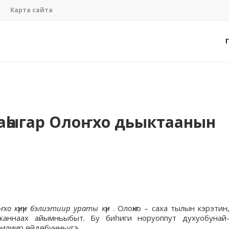
Карта сайта
лаһыгар Олоҥхо дьыктаанын
хо күнүн бэлиэтиир ураты күн
. Олоҥхо – саха тылын кэрэтин
уканнаах айымньыбыт. Бу биһиги норуоппут духуобунай
һилиир өйдөбүнньүгэ.