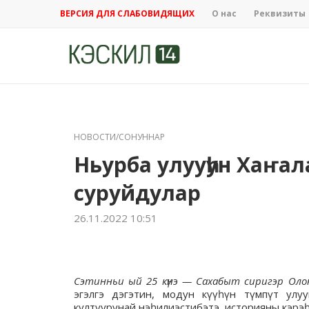
ВЕРСИЯ ДЛЯ СЛАБОВИДЯЩИХ
О нас
Реквизиты
НОВОСТИ/СОНУННАР
Ньурба улууһун Хаҥа
суруйдулар
26.11.2022 10:51
Сэтинньи ый 25 күнэ — Сахабыт сиригэр Олоҥ
эгэлгэ дэгэтин, модун күүһүн түмпүт улу
култуурунай нэһилиэстибэтэ, историяны кэрэ