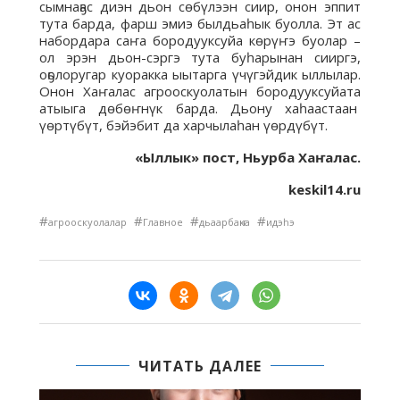
сымнаҕас диэн дьон сөбүлээн сиир, онон эппит
тута барда, фарш эмиэ былдьаһык буолла. Эт ас
набордара саҥа бородууксуйа көрүҥэ буолар –
ол эрэн дьон-сэргэ тута буһарынан сииргэ,
оҕолоругар куоракка ыытарга үчүгэйдик ыллылар.
Онон Хаҥалас агрооскуолатын бородууксуйата
атыыга дөбөҥнүк барда. Дьону хаһаастаан
үөртүбүт, бэйэбит да харчылаһан үөрдүбүт.
«Ыллык» пост, Ньурба Хаҥалас.
keskil14.ru
#
#
#
#
агрооскуолалар
Главное
дьаарбаҥка
идэһэ
ЧИТАТЬ ДАЛЕЕ