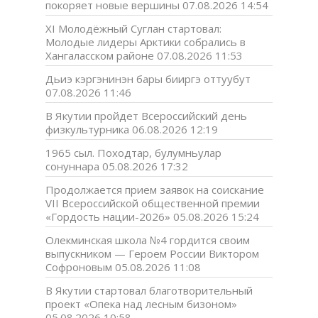
покоряет новые вершины
07.08.2026 14:54
XI Молодёжный Суглан стартовал:
Молодые лидеры Арктики собрались в
Хангаласском районе
07.08.2026 11:53
Дьиэ кэргэнинэн бары бииргэ оттуубут
07.08.2026 11:46
В Якутии пройдет Всероссийский день
физкультурника
06.08.2026 12:19
1965 сыл. Походтар, булумньулар
сонуннара
05.08.2026 17:32
Продолжается прием заявок на соискание
VII Всероссийской общественной премии
«Гордость нации-2026»
05.08.2026 15:24
Олекминская школа №4 гордится своим
выпускником — Героем России Виктором
Софроновым
05.08.2026 11:08
В Якутии стартовал благотворительный
проект «Опека над лесным бизоном»
05.08.2026 10:58