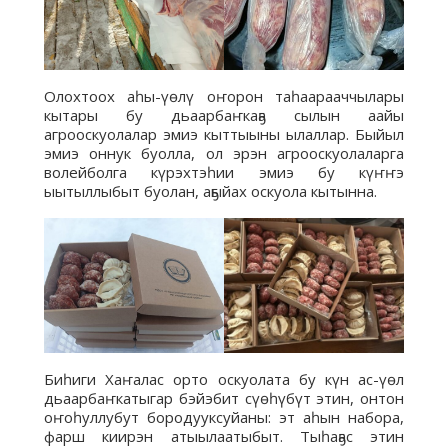
Олохтоох аһы-үөлү оҥорон таһаарааччылары
кытары бу дьаарбаҥкаҕа сылын аайы
агрооскуолалар эмиэ кыттыыны ылаллар. Быйыл
эмиэ оннук буолла, ол эрэн агрооскуолаларга
волейболга күрэхтэһии эмиэ бу күҥҥэ
ыытыллыбыт буолан, аҕыйах оскуола кытынна.
Биһиги Хаҥалас орто оскуолата бу күн ас-үөл
дьаарбаҥкатыгар бэйэбит сүөһүбүт этин, онтон
оҥоһуллубут бородууксуйаны: эт аһын набора,
фарш киирэн атыылаатыбыт. Тыһаҕас этин