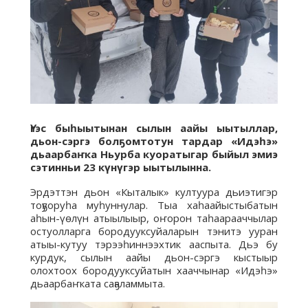
Үгэс быһыытынан сылын аайы ыытыллар,
дьон-сэргэ болҕомтотун тардар «Идэһэ»
дьаарбаҥка Ньурба куоратыгар быйыл эмиэ
сэтинньи 23 күнүгэр ыытылынна.
Эрдэттэн дьон «Кыталык» култуура дьиэтигэр
тоҕуоруһа муһуннулар. Тыа хаһаайыстыбатын
аһын-үөлүн атыылыыр, оҥорон таһаарааччылар
остуолларга бородууксуйаларын тэнитэ ууран
атыы-кутуу тэрээһиннээхтик ааспыта. Дьэ бу
курдук, сылын аайы дьон-сэргэ кыстыыр
олохтоох бородууксуйатын хааччынар «Идэһэ»
дьаарбаҥката саҕаламмыта.