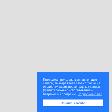
Продолжая пользоваться настоящим
сайтом, вы выражаете свое согласие на
обработку ваших персональных данных
(файлов cookie) с использованием
метрических программ.
Подробнее о нас
Понятно, спасибо