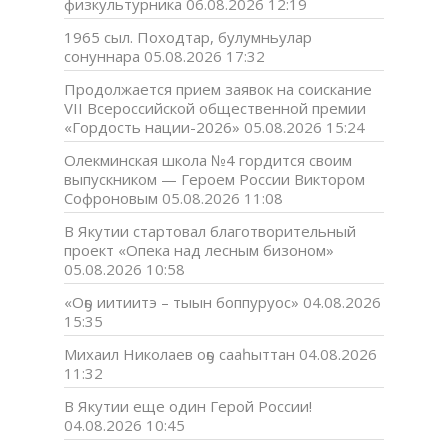
физкультурника
06.08.2026 12:19
1965 сыл. Походтар, булумньулар
сонуннара
05.08.2026 17:32
Продолжается прием заявок на соискание
VII Всероссийской общественной премии
«Гордость нации-2026»
05.08.2026 15:24
Олекминская школа №4 гордится своим
выпускником — Героем России Виктором
Софроновым
05.08.2026 11:08
В Якутии стартовал благотворительный
проект «Опека над лесным бизоном»
05.08.2026 10:58
«Оҕо иитиитэ – тыын боппуруос»
04.08.2026
15:35
Михаил Николаев оҕо сааһыттан
04.08.2026
11:32
В Якутии еще один Герой России!
04.08.2026 10:45