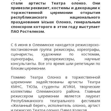
стали артисты Театра олонхо. Они
привезли реквизит, костюмы и декорации к
торжественной церемонии открытия
республиканского национального
празднования Ысыах Олонхо,
генеральным
спонсором которого в этом году выступает
ПАО Ростелеком.
С 6 июня в Олекминске находится режиссерско-
постановочная группа: режиссеры, хореографы,
сценаристы, художники по костюмам,
сценографы, звукорежиссеры, научные
консультанты. Все это время шли репетиции по
блокам церемонии.
Помимо Театра Олонхо в торжественной
церемонии задействованы артисты Театра
КМНС, ТЮЗа, студенты АГИКИ, творческие
коллективы Олекминского района. Главным
режиссером церемонии является лауреат
Республиканского театрального фестиваля
«Желанный берег», исполнитель олонхо, артист
и режиссер Театра олонхо Павел Колесов.