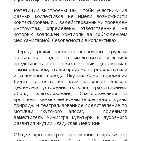
Репетиции выстроены так, чтобы участники из
разных коллективов не имели возможности
контактирования. С задействованными проведен
инструктаж, определены ответственные, на
которых возложен контроль за соблюдением
мер санитарной безопасности в коллективах.
“Перед режиссерско-постановочной группой
поставлена задача в имеющихся условиях
представить весь обязательный церемониал
таким образом, чтобы продемонстрировать силу
и сплочение народа Якутии. Сама церемония
будет состоять из трех основных блоков:
церемония устроения тюсюлгэ, традиционный
обряд благословления, благопожелания и
кропления кумыса небесным божествам и духам
природы и театрализованное представление по
мотивам якутского эпоса”, — поделился
заместитель министра культуры и духовного
развития Якутии Владислав Левочкин.
Общий хронометраж церемонии открытия не
должен превысить 1 час 45 минут. В