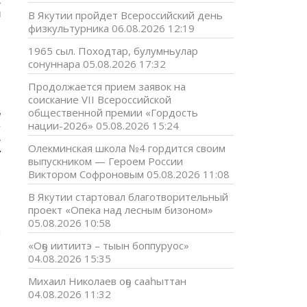
с
и
В Якутии пройдет Всероссийский день
т
физкультурника
06.08.2026 12:19
1965 сыл. Походтар, булумньулар
,
сонуннара
05.08.2026 17:32
,
Продолжается прием заявок на
соискание VII Всероссийской
общественной премии «Гордость
м
нации-2026»
05.08.2026 15:24
ы
в
Олекминская школа №4 гордится своим
7
выпускником — Героем России
ь
Виктором Софроновым
05.08.2026 11:08
В Якутии стартовал благотворительный
в
проект «Опека над лесным бизоном»
о
05.08.2026 10:58
и
«Оҕо иитиитэ – тыын боппуруос»
04.08.2026 15:35
Михаил Николаев оҕо сааһыттан
04.08.2026 11:32