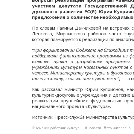
Вопросы реализации программы «Земск
участием депутата Государственной 
духовного развития РС(Я) Юрия Куприя
предложения о количестве необходимых 
По словам Галины Данчиковой на встречах с
Ленского, Мирнинского районов часто зву
которая планируется к реализации по аналоги
“При формировании бюджета на ближайшие тр
поддержали финансирование программы из фе
включен пункт о разработке программы.
учреждениях культуры населенных пунктов с 
человек. Министерству культуры и духовного
точную квоту, сколько нам нужно мест”
, — от
Как рассказал министр Юрий Куприянов, на
культурно-досуговые учреждения и детские ш
реализации крупнейших федеральных про
национального проекта «Культура».
Источник: Пресс-служба Министерства культур
#
#
#
Земский работник культуры
новости
это интересно