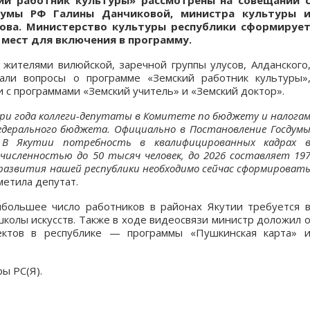
ий работник культуры» рассмотрены на совещании 
Думы РФ Галины Данчиковой, министра культуры 
нова. Министерство культуры республики сформируе
мест для включения в программу.
 жителями вилюйской, заречной группы улусов, Алданского
чали вопросы о программе «Земский работник культуры»
и с программами «Земский учитель» и «Земский доктор».
и года коллеги-депутаты в Комитете по бюджету и налога
дерального бюджета. Официально в Постановление Госдум
 В Якутии потребность в квалифицированных кадрах 
численностью до 50 тысяч человек, до 2026 составляет 19
 развития нашей республики необходимо сейчас сформироват
метила депутат.
ибольшее число работников в районах Якутии требуется 
колы искусств. Также в ходе видеосвязи министр доложил 
ектов в республике — программы «Пушкинская карта» 
ы РС(Я).