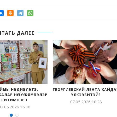
ИТАТЬ ДАЛЕЕ
НЭДИЭЛЭТЭ:
ГЕОРГИЕВСКАЙ ЛЕНТА ХАЙДАХ
НӨҤҮӨ КӨЛҮӨНЭЛЭР
ҮӨСКЭЭБИТЭЙ?
ИМНЭРЭ
07.05.2026 10:28
2026 16:30