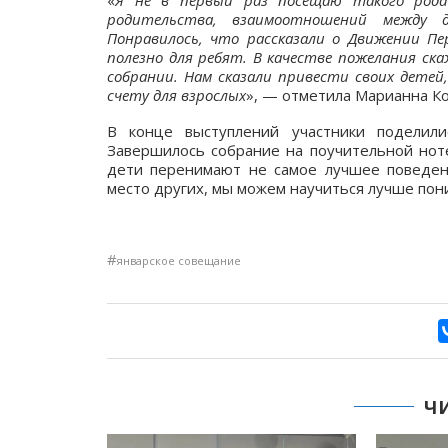
«
Я не в первый раз посещаю такого рода
родительства, взаимоотношений между 
Понравилось, что рассказали о Движении Пе
полезно для ребят. В качестве пожелания ск
собрании. Нам сказали привести своих детей
счету для взрослых
», — отметила Марианна Ко
В конце выступлений участники поделили
Завершилось собрание на поучительной ноте
дети перенимают не самое лучшее поведени
место других, мы можем научиться лучше пон
#
январское совещание
Ч