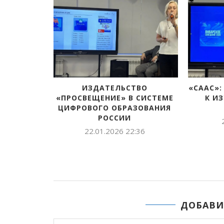
ТОХСУННЬУТААҔЫ СҮБЭ
НА ЯНВАРСКОМ С
МУННЬАХ: ОСКУОЛА УОННА
ПЕДАГОГОВ ОБ
ПРЕДПРИЯТИЕ
ПЕРСПЕКТИВЫ РАЗ
21.01.2025 18:21
26.01.2024 2
ДОБАВИ