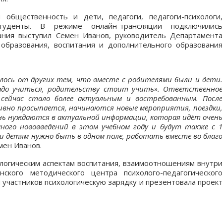
 общественность и дети, педагоги, педагоги-психологи
туденты. В режиме онлайн-трансляции подключилис
ния выступил Семен Иванов, руководитель Департамент
образования, воспитания и дополнительного образовани
лось от других тем, что вместе с родителями были и дети
надо учиться, родительству стоит учить». Ответственно
 сейчас стало более актуальным и востребованным. Посл
ивно просыпается, начинаются новые мероприятия, поездки
ень нуждаются в актуальной информации, которая идёт очен
ного нововведений в этом учебном году и будут также с 
 и детям нужно быть в одном поле, работать вместе во благ
мен Иванов.
логическим аспектам воспитания, взаимоотношениям внутр
нского методического центра психолого-педагогическог
участников психологическую зарядку и презентовала проек