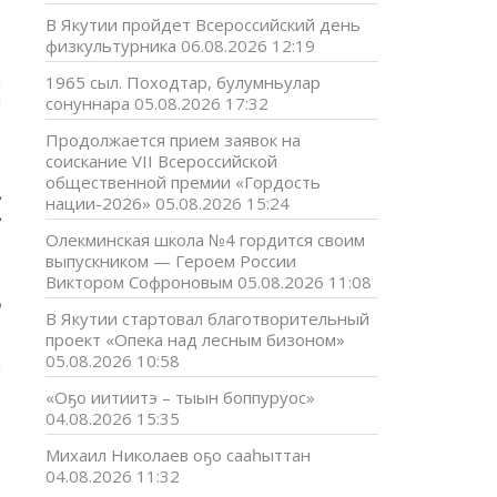
В Якутии пройдет Всероссийский день
,
физкультурника
06.08.2026 12:19
ь
а
1965 сыл. Походтар, булумньулар
я
сонуннара
05.08.2026 17:32
Продолжается прием заявок на
соискание VII Всероссийской
.
общественной премии «Гордость
е
нации-2026»
05.08.2026 15:24
е
Олекминская школа №4 гордится своим
,
выпускником — Героем России
ь
Виктором Софроновым
05.08.2026 11:08
1
о
В Якутии стартовал благотворительный
проект «Опека над лесным бизоном»
05.08.2026 10:58
и
о
«Оҕо иитиитэ – тыын боппуруос»
т
04.08.2026 15:35
Михаил Николаев оҕо сааһыттан
04.08.2026 11:32