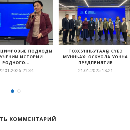
ОВЕЩАНИИ
СТЕПАН СТЕПАНОВ:
В ЯКУ
СУДИЛИ
«ИНФОРМАЦИОННАЯ
ДЛ
ВИТИЯ...
БЕЗОПАСНОСТЬ В
М
ОБРАЗОВАТЕЛЬНЫХ
0:02
ОРГАНИЗАЦИЯХ...
25.01.2024 14:59
ТЬ КОММЕНТАРИЙ