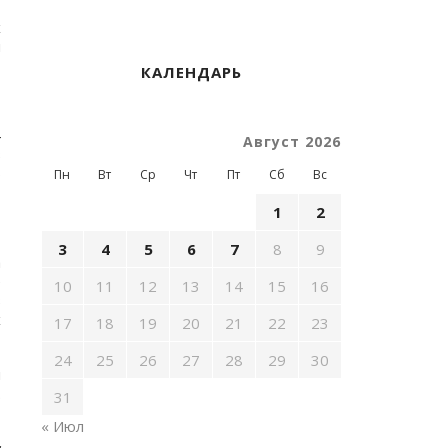
-
х
и
КАЛЕНДАРЬ
3
4
Август 2026
в
б
Пн
Вт
Ср
Чт
Пт
Сб
Вс
1
2
3
4
5
6
7
8
9
а
е
10
11
12
13
14
15
16
в
х
17
18
19
20
21
22
23
24
25
26
27
28
29
30
м
.
31
« Июл