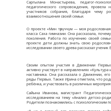
Саргылана Монастырева, педагог-психол
педагогического сопровождения, провела 
участников собрания, благодаря чему 
взаимоотношения своей семьи.
О проекте «Мин төрүччүм — моя родословная
класса Саха гимназии. Она рассказала, почем
поколения. Работа по изучению своей семьи
проекте дети должны знать свою родословн
исследовании своего древа рассказал ученик
Своим опытом участия в Движении Первых
активно участвует в направлениях «Культура 
наставника. Она рассказала о Движении, ег
ряды Первых. Также Ирина отметила, что род
ребёнка, и участвовать в различных мероприя
Сайына Иванова, магистрант Педагогическо
исследованием на тему «Анализ детско-род
Родители познакомились с психологическим по