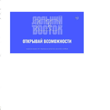
а
.
м
м
у
.
м
а
u