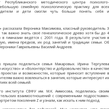
ог Республиканского методического центра психолого
небольшую семейную психологическую практику для все
родители и дети смогли чуть больше понять себя 
» рассказала Вероника Максимова, классный руководитель 
у так важно знать своё генеалогическое древо хотя бы до 
 в гимназии ведётся с 2001 года. В результате участия 
ую, имена предков, их род занятий и традиции семьи. О
 Вероники Гаврильевны Василий Андреев.
 пришла поделиться семья Макаровых. Ирина Тергулев
и искусство» и «Волонтёрство и добровольчество» в качеств
о проектах и возможностях, которые приносит вступление 
ителям важно вовлекаться в занятия, которые интересуют и
тиях всей семьей.
го института СВФУ им. М.К. Аммосова, поделилась свои
ительских взаимоотношений с современными подростками»
ртретом поколения Z и узнали, как искать к ним подход.