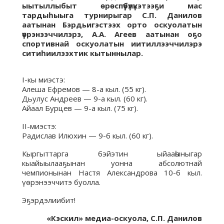
ыытыллыбыт өрөспүүбүлүкэтээҕи мас
тардыһыыга турнирыгар С.П. Данилов
аатынан Бэрдьигэстээх орто оскуолатын
үөрэнээччилэрэ, А.А. Агеев аатынан оҕо
спортивнай оскуолатын иитиллээччилэрэ
ситиһиилээхтик кытыннылар.
I-кы миэстэ:
Алеша Ефремов — 8-а кыл. (55 кг).
Дьулус Андреев — 9-а кыл. (60 кг).
Айаал Бурцев — 9-а кыл. (75 кг).
II-миэстэ:
Радислав Илюхин — 9-б кыл. (60 кг).
Кыргыттарга бэйэтин ыйааһыныгар
кыайыылааҕынан уонна абсолютнай
чемпионынан Настя Александрова 10-б кыл.
үөрэнээччитэ буолла.
Эҕэрдэлиибит!
«Кэскил» медиа-оскуола, С.П. Данилов