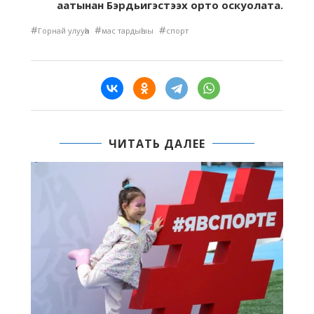
аатынан Бэрдьигэстээх орто оскуолата.
#
#
#
Горнай улууһа
мас тардыһыы
спорт
ЧИТАТЬ ДАЛЕЕ