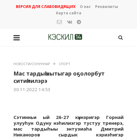
ВЕРСИЯ ДЛЯ СЛАБОВИДЯЩИХ
О нас
Реквизиты
Карта сайта
НОВОСТИ/СОНУННАР
СПОРТ
Мас тардыһыытыгар оҕолорбут
ситиһиилэрэ
30.11.2022 14:53
Сэтинньи ый 26-27 күннэригэр Горнай
улууһун Одуну нэһилиэгэр тустуу тренерэ,
мас тардыһыы энтузиаһа Дмитрий
Никаноров сырдык кэриэһигэр