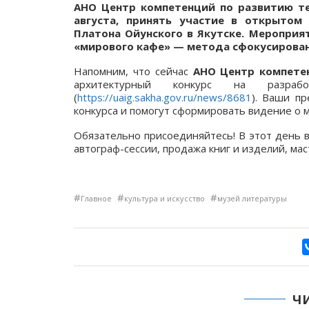
АНО Центр компетенций по развитию тер
августа, принять участие в открыто
Платона Ойунского в Якутске. Мероприят
«мирового кафе» — метода сфокусирова
Напомним, что сейчас
АНО Центр компетен
архитектурный конкурс на разраб
(
https://uaig.sakha.gov.ru/news/8681
). Ваши п
конкурса и помогут сформировать видение о м
Обязательно присоединяйтесь! В этот день 
автограф-сессии, продажа книг и изделий, мас
#
#
#
Главное
культура и искусство
музей литературы
Ч