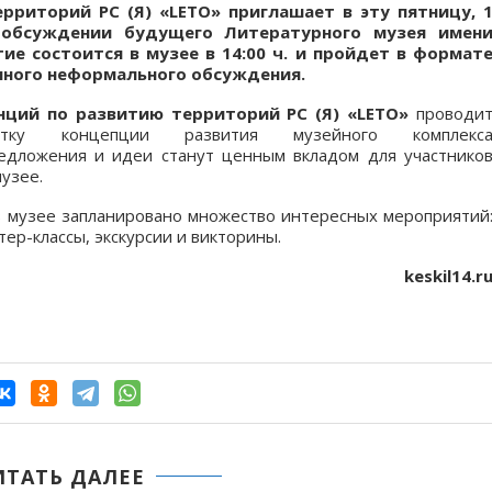
риторий РС (Я) «LETO» приглашает в эту пятницу, 
м обсуждении будущего Литературного музея имен
ие состоится в музее в 14:00 ч. и пройдет в формат
нного неформального обсуждения.
ций по развитию территорий РС (Я) «LETO»
проводи
отку концепции развития музейного комплекс
редложения и идеи станут ценным вкладом для участнико
узее.
в музее запланировано множество интересных мероприятий
тер-классы, экскурсии и викторины.
keskil14.r
ИТАТЬ ДАЛЕЕ