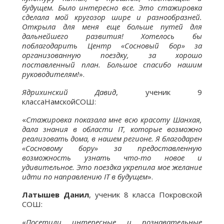
будущем. Было интересно все. Это стажировка
сделала мой кругозор шире и разнообразней.
Открыла для меня еще больше путей для
дальнейшего развития! Хотелось бы
поблагодарить Центр «Сосновый бор» за
организованную поездку, за хорошо
поставленный план. Большое спасибо нашим
руководителям!
».
Ядрихинский Давид
, ученик 9
классаНамскойСОШ:
«
Стажировка показала мне всю красоту Шанхая,
дала знания в области
IT
, которые возможно
реализовать дома, в нашем регионе. Я благодарен
«Сосновому бору» за предоставленную
возможность узнать что-то новое и
удивительное. Это поездка укрепила мое желание
идти по направлению
IT
в будущем
».
Латышев Данил
, ученик 8 класса Покровской
СОШ:
«
Посетили интересные и познавательные