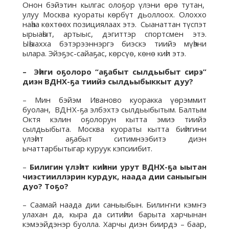
Онон бэйэтин кылгас олоҕор үлэни өрө тутан,
улуу Москва куораты көрбүт дьоллоох. Олоххо
наһаа көхтөөх позициялаах этэ. Сыанаттан түспэт
ырыаһыт, артыыс, дэгиттэр спортсмен этэ.
Ыһыахха бэтэрээннэргэ биэскэ тиийэ мүһэни
ылара. Эйэҕэс-сайаҕас, көрсүө, көнө киһи этэ.
– Эһиги оҕолоро “аҕабыт сылдьыбыт сирэ”
диэн ВДНХ-ҕа тиийэ сылдьыбыккыт дуу?
– Мин бэйэм Иваново куоракка үөрэммит
буолан, ВДНХ-ҕа элбэхтэ сылдьыбытым. Балтым
Октя кэлин оҕолорун кытта эмиэ тиийэ
сылдьыбыта. Москва куораты кытта биһигини
үлэһит аҕабыт ситимнээбитэ диэн
ычаттарбытыгар куруук кэпсиибит.
–
Билигин үлэһит киһини урут ВДНХ-ҕа ыытан
чиэстииллэрин курдук, наада дии саныыгын
дуо? Тоҕо?
– Саамай наада дии саныыбын. Билиҥҥи кэмҥэ
улахан да, кыра да ситиһии барыта харчынан
кэмээйдэнэр буолла. Харчы диэн биирдэ – баар,