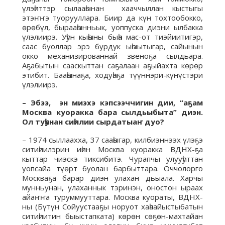
үлэһиттэр сылааһынан хааччыллан кыстыгы
этэҥҥэ туорууллара. Биир да күн тохтообокко,
өрөбүл, бырааһынньык, уоппуска диэни ылбакка
үлэлиирэ. Уһун кыһыны быһа мас-от тиэйиитигэр,
саас буоллар эрэ бурдук ыһыытыгар, сайынын
окко механизированнай звеноҕа сылдьара.
Аҕабытын сааскыттан саҕалаан аҕыйахта көрөр
этибит. Бааһынаҕа, ходуһаҕа түүннэри-күнүстэри
үлэлиирэ.
– Эбээ, эн миэхэ кэпсээччигин дии, “аҕам
Москва куоракка бара сылдьыбыта” диэн.
Ол туһунан сиһилии сырдатыаҥ дуо?
– 1974 сыллаахха, 37 сааһыгар, килбиэннээх үлэҕэ
ситиһиилэрин иһин Москва куоракка ВДНХ-ҕа
кыттар чиэскэ тиксибитэ. Чурапчы улууһуттан
уопсайа түөрт буолан барбыттара. Оччолорго
Москваҕа барар диэн улахан дьыала. Харчы
мунньунан, улаханнык тэринэн, оностон ыраах
айаҥҥа туруммууттара. Москва куораты, ВДНХ-
ны (Бүтүн Сойуустааҕы норуот хаһаайыстыбатын
ситиһиитин быыстапката) көрөн сөҕөн-махтайан