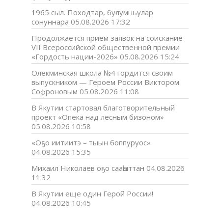
1965 сыл. Походтар, булумньулар
сонуннара
05.08.2026 17:32
Продолжается прием заявок на соискание
VII Всероссийской общественной премии
«Гордость нации-2026»
05.08.2026 15:24
Олекминская школа №4 гордится своим
выпускником — Героем России Виктором
Софроновым
05.08.2026 11:08
В Якутии стартовал благотворительный
проект «Опека над лесным бизоном»
05.08.2026 10:58
«Оҕо иитиитэ – тыын боппуруос»
04.08.2026 15:35
Михаил Николаев оҕо сааһыттан
04.08.2026
11:32
В Якутии еще один Герой России!
04.08.2026 10:45