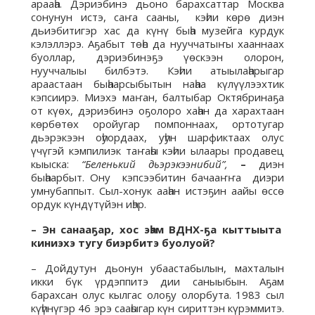
арааһа. Дэриэбинэ дьоно барахсаттар Москва
сонунун истэ, саҥа сааны, кэһии көрө диэн
дьиэбитигэр хас да күнү быһа музейга курдук
кэлэллэрэ. Аҕабыт төһө да нууччатыҥы хааннаах
буоллар, дэриэбинэҕэ үөскээн олорон,
нууччалыы билбэтэ. Кэһии атыылаһарыгар
араастаан быһаарсыбытын наһаа күлүүлээхтик
кэпсиирэ. Миэхэ маҥан, балтыбар Октябринаҕа
от күөх, дэриэбинэ оҕолоро хаһан да харахтаан
көрбөтөх оройугар помпоннаах, ортотугар
дьэрэкээн оһуордаах, уһун шарфиктаах олус
үчүгэй кэмпилиэк таҥаһы кэһии ылаары продавец
кыыска:
“Беленький дьэрэкээнибий”,
–
диэн
быһаарбыт. Ону кэпсээбитин бачааҥҥа диэри
умнубаппыт. Сыл-хонук ааһан истэҕин аайы өссө
ордук күндүтүйэн иһэр.
– Эн санааҕар, хос эһэм ВДНХ-ҕа кыттыыта
киниэхэ тугу биэрбитэ буолуой?
– Дойдутун дьонун убаастабылын, махталын
икки бүк үрдэппитэ дии саныыбын. Аҕам
барахсан олус кылгас олоҕу олорбута. 1983 сыл
күһүнүгэр 46 эрэ сааһыгар күн сириттэн күрэммитэ.