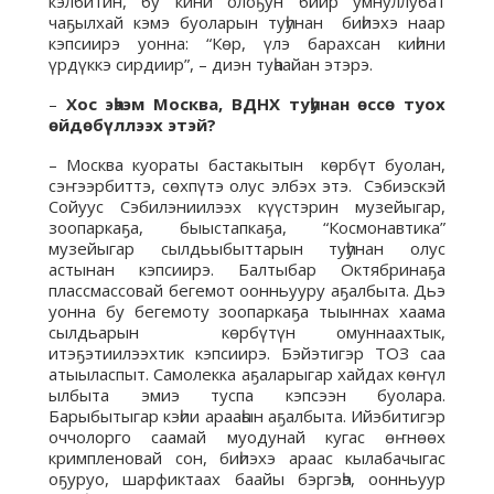
кэлбитин, бу кини олоҕун биир умнуллубат
чаҕылхай кэмэ буоларын туһунан биһиэхэ наар
кэпсиирэ уонна: “Көр, үлэ барахсан киһини
үрдүккэ сирдиир”, – диэн туһаайан этэрэ.
–
Хос эһээм Москва, ВДНХ туһунан өссө туох
өйдөбүллээх этэй?
– Москва куораты бастакытын көрбүт буолан,
сэҥээрбиттэ, сөхпүтэ олус элбэх этэ. Сэбиэскэй
Сойуус Сэбилэниилээх күүстэрин музейыгар,
зоопаркаҕа, быыстапкаҕа, “Космонавтика”
музейыгар сылдьыбыттарын туһунан олус
астынан кэпсиирэ. Балтыбар Октябринаҕа
плассмассовай бегемот оонньууру аҕалбыта. Дьэ
уонна бу бегемоту зоопаркаҕа тыыннах хаама
сылдьарын көрбүтүн омуннаахтык,
итэҕэтиилээхтик кэпсиирэ. Бэйэтигэр ТОЗ саа
атыыласпыт. Самолекка аҕаларыгар хайдах көҥүл
ылбыта эмиэ туспа кэпсээн буолара.
Барыбытыгар кэһии арааһын аҕалбыта. Ийэбитигэр
оччолорго саамай муодунай кугас өҥнөөх
кримпленовай сон, биһиэхэ араас кылабачыгас
оҕуруо, шарфиктаах баайы бэргэһэ, оонньуур