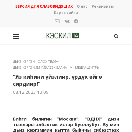
ВЕРСИЯ ДЛЯ СЛАБОВИДЯЩИХ
О нас
Реквизиты
Карта сайта
ДЬИЭ КЭРГЭН - ОЛОХ ТӨРДӨ
ДЬИЭ КЭРГЭНИМ ҮЙЭЛЭЭХ БААЙА
МЕДИАЦЕНТРЫ
“Үлэ киһини үйэлиир, үрдүк өйгө
сирдиир!”
08.12.2023 13:09
Биһиги билигин “Москва”, “ВДНХ” диэн
тыллары элбэхтик истэр буоллубут. Бу мин
дьиэ кэргэммин кытта быһаччы сибээстээх