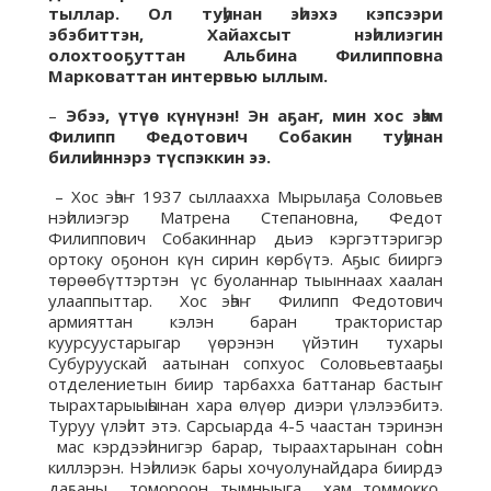
тыллар. Ол туһунан эһиэхэ кэпсээри
эбэбиттэн, Хайахсыт нэһилиэгин
олохтооҕуттан Альбина Филипповна
Марковаттан интервью ыллым.
–
Эбээ, үтүө күнүнэн! Эн аҕаҥ, мин хос эһэм
Филипп Федотович Собакин туһунан
билиһиннэрэ түспэккин ээ.
– Хос эһэҥ 1937 сыллаахха Мырылаҕа Соловьев
нэһилиэгэр Матрена Степановна, Федот
Филиппович Собакиннар дьиэ кэргэттэригэр
ортоку оҕонон күн сирин көрбүтэ. Аҕыс бииргэ
төрөөбүттэртэн үс буоланнар тыыннаах хаалан
улааппыттар. Хос эһэҥ Филипп Федотович
армияттан кэлэн баран трактористар
куурсуустарыгар үөрэнэн үйэтин тухары
Субуруускай аатынан сопхуос Соловьевтааҕы
отделениетын биир тарбахха баттанар бастыҥ
тырахтарыыһынан хара өлүөр диэри үлэлээбитэ.
Туруу үлэһит этэ. Сарсыарда 4-5 чаастан тэринэн
мас кэрдээһинигэр барар, тыраахтарынан соһон
киллэрэн. Нэһилиэк бары хочуолунайдара биирдэ
даҕаны томороон тымныыга хам томмокко,