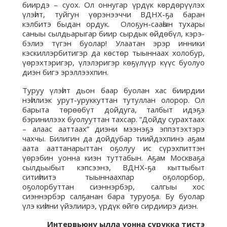
биирдэ – суох. Ол оннугар үрдүк көрдөрүүлэх
үлэһит, туйгун үөрэнээччи ВДНХ-ҕа баран
кэлбитэ быдан ордук. Олоҕун-сааһын тухары
саныы сылдьарыгар биир сырдык өйдөбүл, кэрэ-
бэлиэ түгэн буолар! Улаатан эрэр инники
кэскиллэрбитигэр да көстөр тыыннаах холобур,
үөрэхтэригэр, үлэлэригэр көҕүлүүр күүс буолуо
диэн бигэ эрэллээхпин.
Туруу үлэһит дьон баар буолан хас биирдии
нэһилиэк урут-уруккуттан тутуллан олорор. Ол
барыта төрөөбүт дойдуга, талбыт идэҕэ
бэринилээх буолууттан тахсар. “Дойду сурахтаах
– алаас ааттаах” диэни мээнэҕэ эппэтэхтэрэ
чахчы. Билигин да дойдубар тиийдэхпинэ аҕам
аата ааттанарыттан оҕолуу ис сүрэхпиттэн
үөрэбин уонна киэн туттабын. Аҕам Москваҕа
сылдьыбыт кэпсээнэ, ВДНХ-ҕа кыттыбыт
ситиһиитэ тыыннаахпар оҕолорбор,
оҕолорбуттан сиэннэрбэр, салгыы хос
сиэннэрбэр салҕанан бара туруоҕа. Бу буолар
үлэ киһини үйэлиирэ, үрдүк өйгө сирдиирэ диэн.
Интервьюну ылла уонна сурукка тистэ