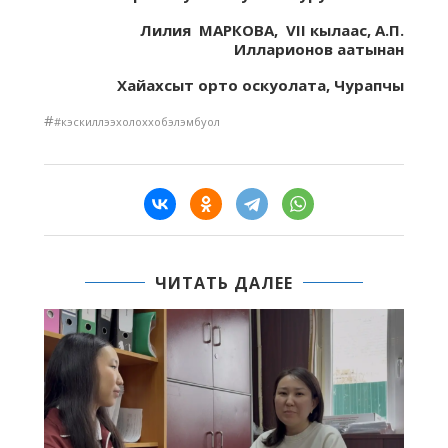
Лилия МАРКОВА, VII кылаас,
А.П.
Илларионов аатынан
Хайахсыт орто оскуолата, Чурапчы
#
#кэскиллээхолоххобэлэмбуол
ЧИТАТЬ ДАЛЕЕ