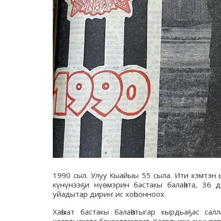
1990 сыл. Улуу Кыайыы 55 сыла. Ити кэмтэн 
күнүнээҕи нүөмэрин бастакы балаһата, 36 д
уйадытар дириҥ ис хоһоонноох.
Хаһыат бастакы балаһатыгар кырдьаҕас сал