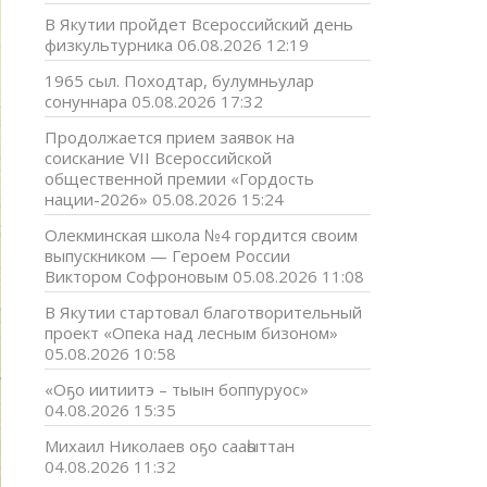
В Якутии пройдет Всероссийский день
физкультурника
06.08.2026 12:19
1965 сыл. Походтар, булумньулар
сонуннара
05.08.2026 17:32
Продолжается прием заявок на
соискание VII Всероссийской
общественной премии «Гордость
нации-2026»
05.08.2026 15:24
Олекминская школа №4 гордится своим
выпускником — Героем России
Виктором Софроновым
05.08.2026 11:08
В Якутии стартовал благотворительный
проект «Опека над лесным бизоном»
05.08.2026 10:58
«Оҕо иитиитэ – тыын боппуруос»
04.08.2026 15:35
Михаил Николаев оҕо сааһыттан
04.08.2026 11:32