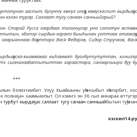
 маннык суруктаах:
ртотунан ааспыт, бүгүҥҥү көҥүл олоҕу көмүскэспит кырдьаҕа
н кэлэн турар. Саллаат тугу санаан санньыйарый?
ха» Старай Русса хаардаах толоонугар уҥа сототун өстөө
ппытын, эбэтэр сырдык-хараҥа быыһынан уоттаах атаакаҕ
хаарыаннаах доҕотторо Вася Федоров, Сидор Стручков, Вас
кырдьаҕаска-кыаммакка кыһаммат буолбуппутуттан, кинилэ
итэ сыаналаабаппытыттан хараастара, санааргыыра дуу б
***
лын бэлиэтиибит. Улуу Кыайыыны уһансыбыт эһэлэрбит, хо
х полкаҕа» хаамыахпыт. Ол кэмҥэ эн 36 сыл аннараа өттүгэ
н турбут кырдаҕас саллаат тугу санаан санньый
бытын туһуна
кэскил14.р