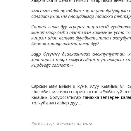
хаартыската бэчээттэммит. Хаартыска анныгар
«Ааспыт алдьархайдаах сэрии уот будулҕанын о
саллаат Кыайыы площадыгар тайахха тэптэрэ
Санаан ылла дуу «суорак тириэтэй гуодтаах
минатыгар быһа тэптэрэн хаанынан уста сы
киирэн иһэн өстөөх буулдьатыттан охтубут 
Иванов хараҕар элэҥнииллэр дуу?
Баҕар бүгүҥҥү дьалхааннаах олохпутуттан, 
хааннарын тоҕон көмүскээбит тутулларын с
кырдьаҕас саллаат?»
Сарсын ыам ыйын 9 күнэ. Улуу Кыайыы 81 сы
эһэлэрбит мэтириэттэрин тутан «Өлбөт үйэлээ
Кыайыы болуоссатыгар
тайахха тэптэрэн кэлэ
толкуйдаан ааһаар дуу…
#
#
Кыайыы күнэ
УлууКыайыы81сыла