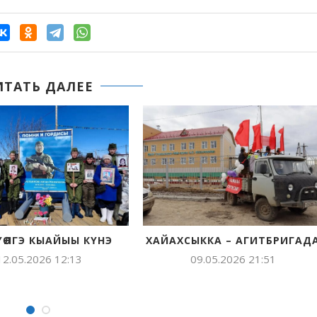
ИТАТЬ ДАЛЕЕ
МИН НЭҺИЛИЭГИМ АҔА
ХОС ЭҺЭМ СҮРЭХПЭ
ДОЙДУ УЛУУ СЭРИИТИН
БААР
КЭМНЭРИГЭР
09.05.2026 08:
09.05.2026 15:40