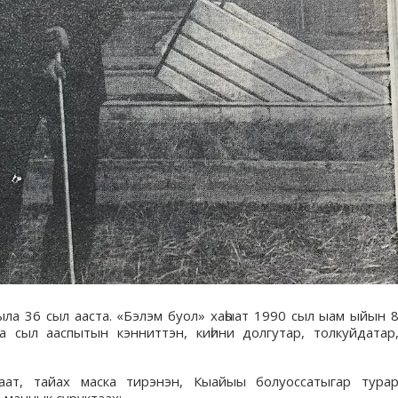
ыла 36 сыл ааста. «Бэлэм буол» хаһыат 1990 сыл ыам ыйын 
а сыл ааспытын кэнниттэн, киһини долгутар, толкуйдатар
лаат, тайах маска тирэнэн, Кыайыы болуоссатыгар тура