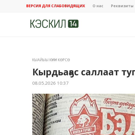
ВЕРСИЯ ДЛЯ СЛАБОВИДЯЩИХ
О нас
Реквизиты
КЫАЙЫЫ КҮНҮН КӨРСӨ
Кырдьаҕас саллаат т
08.05.2026 10:37