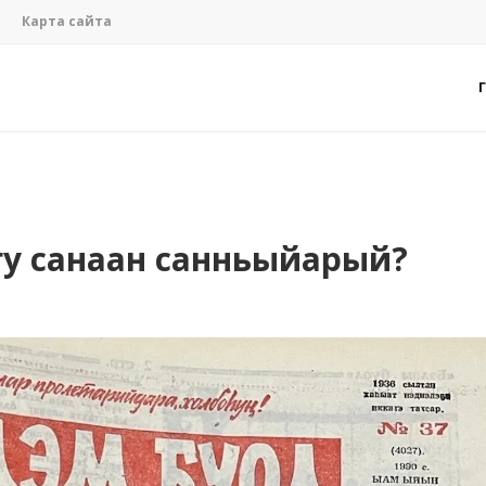
Карта сайта
угу санаан санньыйарый?