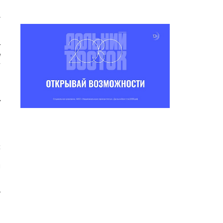
с
х
а
я
р
у
с
р
н
у