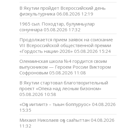
В Якутии пройдет Всероссийский день
физкультурника
06.08.2026 12:19
1965 сыл. Походтар, булумньулар
сонуннара
05.08.2026 17:32
Продолжается прием заявок на соискание
VII Всероссийской общественной премии
«Гордость нации-2026»
05.08.2026 15:24
Олекминская школа №4 гордится своим
выпускником — Героем России Виктором
Софроновым
05.08.2026 11:08
В Якутии стартовал благотворительный
проект «Опека над лесным бизоном»
05.08.2026 10:58
«Оҕо иитиитэ – тыын боппуруос»
04.08.2026
15:35
Михаил Николаев оҕо сааһыттан
04.08.2026
11:32