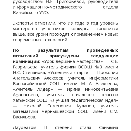
руководством Н.Е. Григорьевой, руководителя
информационно-методического отдела
Вилюйского УУО.
Эксперты отметили, что из года в год уровень
мастерства участников конкурса становится
выше, все уроки проходят с применением новых
современных технологий.
По результатам проведенных
испытаний присуждены следующие
номинации
: «Урок вершина мастерства» — С.Е.
Гаврильева, учитель физики ВСОШ №3 имени
Н.С. Степанова; «Успешный старт» — Прокопий
Анатольевич Алексеев, учитель информатики
Баппагайинской СОШ имени М. А. Алексеева;
«Учитель лидер» — Ирина Иннокентьевна
Афанасьева, учитель начальных классов
Хагынской СОШ; «Лучшая педагогическая идея»
— Николай Семенович Куланов, учитель
математики Чернышевской СОШ имени С.М.
Васильева.
Лауреатом II степени стала Сайыына