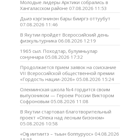
Молодые лидеры Арктики собрались в
Хангаласском районе
07.08.2026 11:53
Дьиэ кэргэнинэн бары бииргэ оттуубут
07.08.2026 11:46
В Якутии пройдет Всероссийский день
физкультурника
06.08.2026 12:19
1965 сыл. Походтар, булумньулар
сонуннара
05.08.2026 17:32
Продолжается прием заявок на соискание
VII Всероссийской общественной премии
«Гордость нации-2026»
05.08.2026 15:24
Олекминская школа №4 гордится своим
выпускником — Героем России Виктором
Софроновым
05.08.2026 11:08
В Якутии стартовал благотворительный
проект «Опека над лесным бизоном»
05.08.2026 10:58
«Оҕо иитиитэ – тыын боппуруос»
04.08.2026
15:35