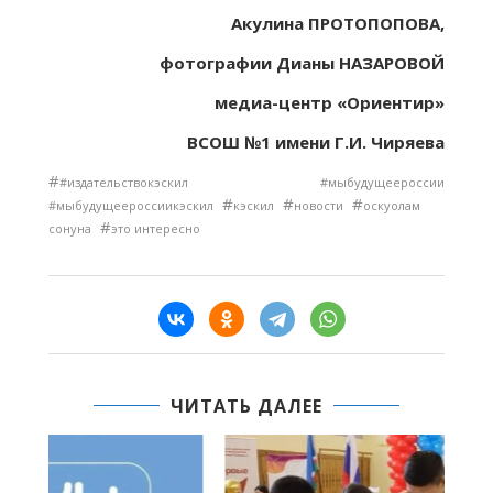
Акулина ПРОТОПОПОВА,
фотографии Дианы НАЗАРОВОЙ
медиа-центр «Ориентир»
ВСОШ №1 имени Г.И. Чиряева
#
#издательствокэскил #мыбудущеероссии
#
#
#
#мыбудущеероссиикэскил
кэскил
новости
оскуолам
#
сонуна
это интересно
ЧИТАТЬ ДАЛЕЕ